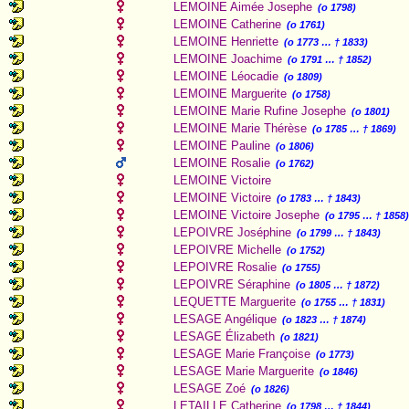
LEMOINE Aimée Josephe
(o 1798)
LEMOINE Catherine
(o 1761)
LEMOINE Henriette
(o 1773 … † 1833)
LEMOINE Joachime
(o 1791 … † 1852)
LEMOINE Léocadie
(o 1809)
LEMOINE Marguerite
(o 1758)
LEMOINE Marie Rufine Josephe
(o 1801)
LEMOINE Marie Thérèse
(o 1785 … † 1869)
LEMOINE Pauline
(o 1806)
LEMOINE Rosalie
(o 1762)
LEMOINE Victoire
LEMOINE Victoire
(o 1783 … † 1843)
LEMOINE Victoire Josephe
(o 1795 … † 1858
LEPOIVRE Joséphine
(o 1799 … † 1843)
LEPOIVRE Michelle
(o 1752)
LEPOIVRE Rosalie
(o 1755)
LEPOIVRE Séraphine
(o 1805 … † 1872)
LEQUETTE Marguerite
(o 1755 … † 1831)
LESAGE Angélique
(o 1823 … † 1874)
LESAGE Élizabeth
(o 1821)
LESAGE Marie Françoise
(o 1773)
LESAGE Marie Marguerite
(o 1846)
LESAGE Zoé
(o 1826)
LETAILLE Catherine
(o 1798 … † 1844)