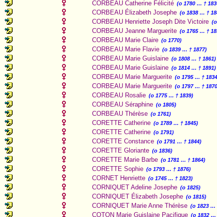
CORBEAU Catherine Félicité
(o 1780 … † 183
CORBEAU Élizabeth Josephe
(o 1838 … † 18
CORBEAU Henriette Joseph Dite Victoire
(
CORBEAU Jeanne Marguerite
(o 1765 … † 18
CORBEAU Marie Claire
(o 1770)
CORBEAU Marie Flavie
(o 1839 … † 1877)
CORBEAU Marie Guislaine
(o 1808 … † 1861)
CORBEAU Marie Guislaine
(o 1814 … † 1891)
CORBEAU Marie Marguerite
(o 1795 … † 1834
CORBEAU Marie Marguerite
(o 1797 … † 1870
CORBEAU Rosalie
(o 1775 … † 1839)
CORBEAU Séraphine
(o 1805)
CORBEAU Thérèse
(o 1761)
CORETTE Catherine
(o 1789 … † 1845)
CORETTE Catherine
(o 1791)
CORETTE Constance
(o 1791 … † 1844)
CORETTE Gloriante
(o 1836)
CORETTE Marie Barbe
(o 1781 … † 1864)
CORETTE Sophie
(o 1793 … † 1876)
CORNET Henriette
(o 1745 … † 1823)
CORNIQUET Adeline Josephe
(o 1825)
CORNIQUET Élizabeth Josephe
(o 1815)
CORNIQUET Marie Anne Thérèse
(o 1823 … 
COTON Marie Guislaine Pacifique
(o 1832 …