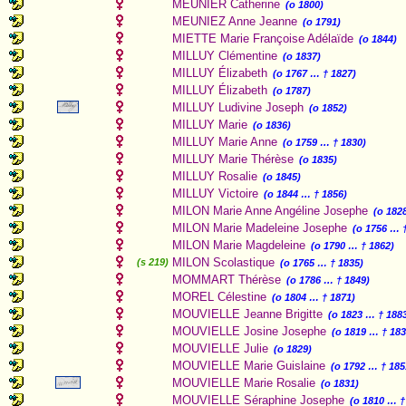
MEUNIER Catherine
(o 1800)
MEUNIEZ Anne Jeanne
(o 1791)
MIETTE Marie Françoise Adélaïde
(o 1844)
MILLUY Clémentine
(o 1837)
MILLUY Élizabeth
(o 1767 … † 1827)
MILLUY Élizabeth
(o 1787)
MILLUY Ludivine Joseph
(o 1852)
MILLUY Marie
(o 1836)
MILLUY Marie Anne
(o 1759 … † 1830)
MILLUY Marie Thérèse
(o 1835)
MILLUY Rosalie
(o 1845)
MILLUY Victoire
(o 1844 … † 1856)
MILON Marie Anne Angéline Josephe
(o 182
MILON Marie Madeleine Josephe
(o 1756 … 
MILON Marie Magdeleine
(o 1790 … † 1862)
MILON Scolastique
(s 219)
(o 1765 … † 1835)
MOMMART Thérèse
(o 1786 … † 1849)
MOREL Célestine
(o 1804 … † 1871)
MOUVIELLE Jeanne Brigitte
(o 1823 … † 188
MOUVIELLE Josine Josephe
(o 1819 … † 183
MOUVIELLE Julie
(o 1829)
MOUVIELLE Marie Guislaine
(o 1792 … † 185
MOUVIELLE Marie Rosalie
(o 1831)
MOUVIELLE Séraphine Josephe
(o 1810 … †