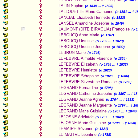
(o 1846 
LALIN Sophie
(o 1838 … † 1895)
LALLOUETTE Marie Catherine
(o 1851 … † 1
LANCIAL Élizabeth Henriette
(o 1823)
LANSEL Amandine Josephe
(o 1849)
LAUMONT (DITE BIRAGLIA) Françoise
(o 
LEBOUCQ Anne Marie
(o 1767)
LEBOUCQ Ursuline
(o 1799 … † 1829)
LEBOUCQ Ursuline Josephe
(o 1832)
LEBRUN Marie
(o 1746)
LEFEBVRE Aimable Florence
(o 1824)
LEFEBVRE Élizabeth
(o 1755 … † 1832)
LEFEBVRE Henriette
(o 1823)
LEFEBVRE Séraphine
(o 1828 … † 1886)
LEFEBVRE Silvestrine Romaine
(o 1783)
LEGRAND Bernardine
(o 1798)
LEGRAND Catherine Josephe
(o 1807 … † 18
LEGRAND Jeanne Agnès
(o 1764 … † 1833)
LEGRAND Jeanne Marguerite
(o 1797 … † 18
LEGRAND Marie Guislaine
(o 1767 … † 1844)
LEJOSNE Adélaïde
(o 1797 … † 1849)
LEJOSNE Marie Guislaine
(o 1798 … † 1858)
LEMAIRE Séverine
(o 1821)
LE MAITRE Léontine
(o 1788)