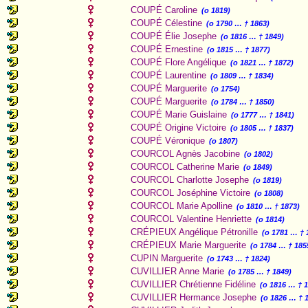
COUPÉ Caroline
(o 1819)
COUPÉ Célestine
(o 1790 … † 1863)
COUPÉ Élie Josephe
(o 1816 … † 1849)
COUPÉ Ernestine
(o 1815 … † 1877)
COUPÉ Flore Angélique
(o 1821 … † 1872)
COUPÉ Laurentine
(o 1809 … † 1834)
COUPÉ Marguerite
(o 1754)
COUPÉ Marguerite
(o 1784 … † 1850)
COUPÉ Marie Guislaine
(o 1777 … † 1841)
COUPÉ Origine Victoire
(o 1805 … † 1837)
COUPÉ Véronique
(o 1807)
COURCOL Agnès Jacobine
(o 1802)
COURCOL Catherine Marie
(o 1849)
COURCOL Charlotte Josephe
(o 1819)
COURCOL Joséphine Victoire
(o 1808)
COURCOL Marie Apolline
(o 1810 … † 1873)
COURCOL Valentine Henriette
(o 1814)
CRÉPIEUX Angélique Pétronille
(o 1781 … † 
CRÉPIEUX Marie Marguerite
(o 1784 … † 185
CUPIN Marguerite
(o 1743 … † 1824)
CUVILLIER Anne Marie
(o 1785 … † 1849)
CUVILLIER Chrétienne Fidéline
(o 1816 … † 
CUVILLIER Hermance Josephe
(o 1826 … † 