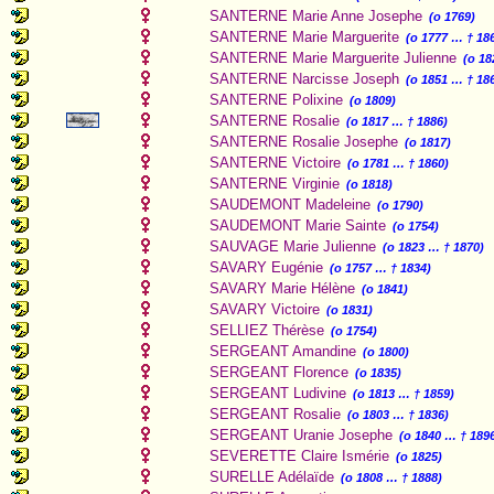
SANTERNE Marie Anne Josephe
(o 1769)
SANTERNE Marie Marguerite
(o 1777 … † 18
SANTERNE Marie Marguerite Julienne
(o 18
SANTERNE Narcisse Joseph
(o 1851 … † 18
SANTERNE Polixine
(o 1809)
SANTERNE Rosalie
(o 1817 … † 1886)
SANTERNE Rosalie Josephe
(o 1817)
SANTERNE Victoire
(o 1781 … † 1860)
SANTERNE Virginie
(o 1818)
SAUDEMONT Madeleine
(o 1790)
SAUDEMONT Marie Sainte
(o 1754)
SAUVAGE Marie Julienne
(o 1823 … † 1870)
SAVARY Eugénie
(o 1757 … † 1834)
SAVARY Marie Hélène
(o 1841)
SAVARY Victoire
(o 1831)
SELLIEZ Thérèse
(o 1754)
SERGEANT Amandine
(o 1800)
SERGEANT Florence
(o 1835)
SERGEANT Ludivine
(o 1813 … † 1859)
SERGEANT Rosalie
(o 1803 … † 1836)
SERGEANT Uranie Josephe
(o 1840 … † 189
SEVERETTE Claire Ismérie
(o 1825)
SURELLE Adélaïde
(o 1808 … † 1888)