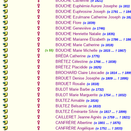
BOUCHE Catherine
(o 1821)
BOUCHE Euphémie Aurore Josephe
(o 1811
BOUCHE Euphrosine Joseph
(o 1791 … † 184
BOUCHE Ezulmane Catherine Joseph
(o 18
BOUCHE Flore
(o 1839)
BOUCHE Geneviève
(o 1746)
BOUCHE Henriette Natalie
(o 1835)
BOUCHE Marianne Élizabeth
(o 1786 … † 186
BOUCHE Marie Catherine
(o 1818)
BOUCHE Marie Michelle
(s 55)
(o 1815 … † 1867)
BRÉDA Catherine
(o 1775)
BRÉTEZ Célestine
(o 1766 … † 1838)
BRÉTEZ Placidide
(o 1825)
BROCHARD Claire Léocadie
(o 1814 … † 189
BROUET Denise Josephe
(o 1809 … † 1895)
BROUET Rosalie
(o 1818)
BULOT Marie Barbe
(o 1732)
BULOT Marie Marguerite
(o 1754 … † 1832)
BULTEZ Aimable
(o 1816)
BULTEZ Belsamie
(o 1810)
BULTEZ Émérante Silvie
(o 1817 … † 1899)
CAILLERET Jeanne Agnès
(o 1759 … † 1821)
CANFRÈRE Albertine
(o 1801 … † 1875)
CANFRÈRE Angélique
(o 1751 … † 1833)