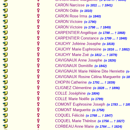
CARON Narcisse
(o 1811 … † 1841)
CARON Odile
(o 1810)
CARON Rose Irma
(o 1840)
CARON Victoire
(o 1790)
CARON Victoire
(o 1798 … † 1849)
CARPENTIER Angélique
(o 1798 … † 1868)
CARPENTIER Constance
(o 1799 … † 1848)
CAUCHY Joférine Josephe
(o 1818)
CAUCHY Marie Euphrosine
(o 1816 … † 1882)
CAUCHY Marie Zoé
(o 1812 … † 1879)
CAVIGNAUX Anne Josephe
(o 1826)
CAVIGNAUX Domitille
(o 1842)
CAVIGNAUX Marie Hélène Dite Henriette
(o
CAVIGNAUX Rosine Célina Marguerite
(o 18
CHOPIN Catherine
(o 1791 … † 1839)
CLIGNEZ Clémentine
(o 1828 … † 1896)
COLLE Joséphine
(o 1804)
COLLE Marie Noëlle
(o 1799)
COMONT Euphrosine Joseph
(o 1783 … † 18
COMONT Marguerite
(o 1758)
COQUEL Félicité
(o 1768 … † 1847)
COQUEL Marie Thérèse
(o 1756 … † 1827)
CORBEAU Anne Marie
(o 1764 … † 1824)