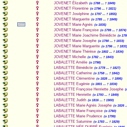
JOVENET Élizabeth
(o 1788 … † 1849)
JOVENET Florentine
(o 1796 … † 1821)
JOVENET Joséphine
(o 1797 … † 1855)
JOVENET Marguerite
(o 1785 … † 1849)
JOVENET Marie Agnès
(o 1835)
JOVENET Marie Françoise
(o 1799 … † 1874)
JOVENET Marie Joachime Bénédicte
(o 178
JOVENET Marie Josephe
(o 1790 … † 1833)
JOVENET Marie Marguerite
(o 1796 … † 1833
JOVENET Marie Thérèse
(o 1802 … † 1834)
JOVENET Michelle
(o 1782 … † 1843)
LABALETTE Amélie
(o 1798)
LABALETTE Bénédicte
(o 1778 … † 1827)
LABALETTE Catherine
(o 1758 … † 1842)
LABALETTE Clémentine
(o 1828 … † 1895)
LABALETTE Eugénie
(o 1801 … † 1834)
LABALETTE Françoise Henriette Josephe
(
LABALETTE Henriette
(o 1793 … † 1849)
LABALETTE Judith
(o 1816 … † 1900)
LABALETTE Marie Agnès Josephe
(o 1826 
LABALETTE Marie Françoise
(o 1760)
LABALETTE Marie Prudence
(o 1799)
LABALETTE Saturnine
(o 1783 … † 1829)
LABALETTE NÉE DUPRÉ Eugénie