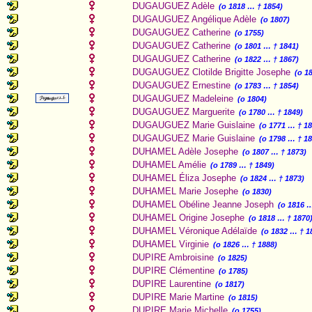
DUGAUGUEZ Adèle
(o 1818 … † 1854)
DUGAUGUEZ Angélique Adèle
(o 1807)
DUGAUGUEZ Catherine
(o 1755)
DUGAUGUEZ Catherine
(o 1801 … † 1841)
DUGAUGUEZ Catherine
(o 1822 … † 1867)
DUGAUGUEZ Clotilde Brigitte Josephe
(o 1
DUGAUGUEZ Ernestine
(o 1783 … † 1854)
DUGAUGUEZ Madeleine
(o 1804)
DUGAUGUEZ Marguerite
(o 1780 … † 1849)
DUGAUGUEZ Marie Guislaine
(o 1771 … † 1
DUGAUGUEZ Marie Guislaine
(o 1798 … † 1
DUHAMEL Adèle Josephe
(o 1807 … † 1873)
DUHAMEL Amélie
(o 1789 … † 1849)
DUHAMEL Éliza Josephe
(o 1824 … † 1873)
DUHAMEL Marie Josephe
(o 1830)
DUHAMEL Obéline Jeanne Joseph
(o 1816 
DUHAMEL Origine Josephe
(o 1818 … † 1870
DUHAMEL Véronique Adélaïde
(o 1832 … † 1
DUHAMEL Virginie
(o 1826 … † 1888)
DUPIRE Ambroisine
(o 1825)
DUPIRE Clémentine
(o 1785)
DUPIRE Laurentine
(o 1817)
DUPIRE Marie Martine
(o 1815)
DUPIRE Marie Michelle
(o 1755)