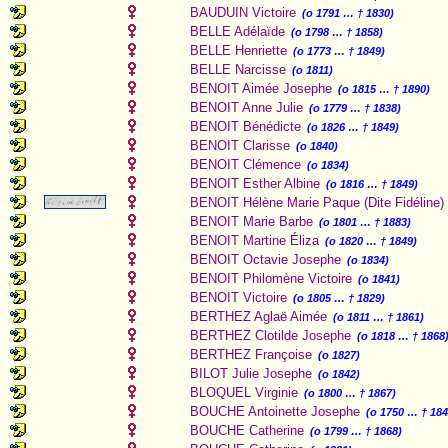
BAUDUIN Victoire
(o 1791 … † 1830)
BELLE Adélaïde
(o 1798 … † 1858)
BELLE Henriette
(o 1773 … † 1849)
BELLE Narcisse
(o 1811)
BENOIT Aimée Josephe
(o 1815 … † 1890)
BENOIT Anne Julie
(o 1779 … † 1838)
BENOIT Bénédicte
(o 1826 … † 1849)
BENOIT Clarisse
(o 1840)
BENOIT Clémence
(o 1834)
BENOIT Esther Albine
(o 1816 … † 1849)
BENOIT Hélène Marie Paque (Dite Fidéline)
BENOIT Marie Barbe
(o 1801 … † 1883)
BENOIT Martine Éliza
(o 1820 … † 1849)
BENOIT Octavie Josephe
(o 1834)
BENOIT Philomène Victoire
(o 1841)
BENOIT Victoire
(o 1805 … † 1829)
BERTHEZ Aglaë Aimée
(o 1811 … † 1861)
BERTHEZ Clotilde Josephe
(o 1818 … † 1868
BERTHEZ Françoise
(o 1827)
BILOT Julie Josephe
(o 1842)
BLOQUEL Virginie
(o 1800 … † 1867)
BOUCHE Antoinette Josephe
(o 1750 … † 184
BOUCHE Catherine
(o 1799 … † 1868)