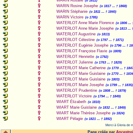
WARIN Rosalie
(o 1812)
WARIN Rosine Josephe
(o 1817 … † 1868)
WARIN Stéphanie
(o 1811 … † 1840)
WARIN Victoire
(o 1785)
WATERLOT Anne Marie Florence
(o 1806 … 
WATERLOT Anne Marie Josephe
(o 1813 … 
WATERLOT Augustine
(o 1813)
WATERLOT Célestine
(o 1797 … † 1871)
WATERLOT Eugénie Josephe
(o 1796 … † 18
WATERLOT Françoise Flavie
(o 1809)
WATERLOT Henriette
(o 1792)
WATERLOT Julienne
(o 1763 … † 1829)
WATERLOT Marie Catherine
(o 1770 … † 184
WATERLOT Marie Guislaine
(o 1770 … † 1834
WATERLOT Marie Guislaine
(o 1803)
WATERLOT Marie Josephe
(o 1799 … † 1835
WATERLOT Prudentine
(o 1808 … † 1879)
WATERLOT Victoire
(o 1794 … † 1849)
WIART Élizabeth
(o 1810)
WIART Marie Guislaine
(o 1832 … † 1849)
WIART Marie Thérèse Josephe
(o 1824)
WIART Pélagie
(o 1821 … † 1892)
Merci à Gloria de m
Page créée par
Ancestro