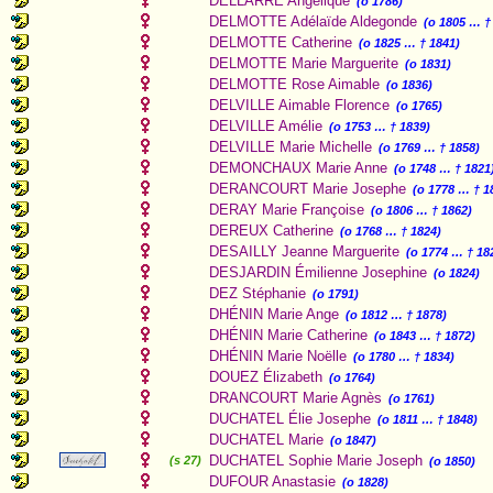
DELLARRE Angélique
(o 1786)
DELMOTTE Adélaïde Aldegonde
(o 1805 … †
DELMOTTE Catherine
(o 1825 … † 1841)
DELMOTTE Marie Marguerite
(o 1831)
DELMOTTE Rose Aimable
(o 1836)
DELVILLE Aimable Florence
(o 1765)
DELVILLE Amélie
(o 1753 … † 1839)
DELVILLE Marie Michelle
(o 1769 … † 1858)
DEMONCHAUX Marie Anne
(o 1748 … † 1821
DERANCOURT Marie Josephe
(o 1778 … † 1
DERAY Marie Françoise
(o 1806 … † 1862)
DEREUX Catherine
(o 1768 … † 1824)
DESAILLY Jeanne Marguerite
(o 1774 … † 18
DESJARDIN Émilienne Josephine
(o 1824)
DEZ Stéphanie
(o 1791)
DHÉNIN Marie Ange
(o 1812 … † 1878)
DHÉNIN Marie Catherine
(o 1843 … † 1872)
DHÉNIN Marie Noëlle
(o 1780 … † 1834)
DOUEZ Élizabeth
(o 1764)
DRANCOURT Marie Agnès
(o 1761)
DUCHATEL Élie Josephe
(o 1811 … † 1848)
DUCHATEL Marie
(o 1847)
DUCHATEL Sophie Marie Joseph
(s 27)
(o 1850)
DUFOUR Anastasie
(o 1828)