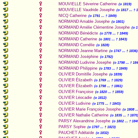
MOUVIELLE Séverine Catherine
(o 1819)
MOUVIELLE Vaudride Josephe
(o 1817 … † 
NICQ Catherine
(o 1791 … † 1849)
NORMAND Amable Josephe
(o 1801)
NORMAND Amélie Clémentine Josephe
(o 
NORMAND Bénédicte
(o 1778 … † 1849)
NORMAND Catherine
(o 1801 … † 1843)
NORMAND Cornélie
(o 1828)
NORMAND Jeanne Martine
(o 1747 … † 1836)
NORMAND Joséphine
(o 1792)
NORMAND Ludivine Josephe
(o 1798 … † 18
NORMAND Philippine
(o 1783 … † 1849)
OLIVIER Domitille Josephe
(o 1839)
OLIVIER Élizabeth
(o 1769 … † 1829)
OLIVIER Élizabeth
(o 1798 … † 1861)
OLIVIER Françoise
(o 1820 … † 1859)
OLIVIER Léocadie
(o 1812)
OLIVIER Ludivine
(o 1775 … † 1843)
OLIVIER Marie Françoise Josephe
(o 1808 …
OLIVIER Nathalie Catherine
(o 1835 … † 1870
PARSY Alexandrine Josephe
(o 1802 … † 184
PARSY Sophie
(o 1797 … † 1823)
PAUCHET Adélaïde
(o 1832)