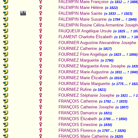
FALEMPIN Marie Françoise
(o 1812 … † 1888
FALEMPIN Marie Hélène
(o 1822)
FALEMPIN Marie Sainte
(o 1833 … † 1923)
FALEMPIN Marie Susanne
(o 1784 … † 1849)
FALEMPIN Rosine Célina Armentine Joseph
FAUQUEUX Angélique Ursule
(o 1825 … † 18
FLAMENT Charlotte Élizabeth
(o 1783 … † 18
FOURNIER Augustine Alexandrine Josephe
FOURNIEZ Catherine
(o 1817)
FOURNIEZ Flore Angélique
(o 1823 … † 1856)
FOURNIEZ Marguerite
(o 1790)
FOURNIEZ Marguerite Anne Josephe
(o 183
FOURNIEZ Marie Augustine
(o 1811 … † 1840
FOURNIEZ Marie Élizabeth
(o 1814)
FOURNIEZ Marie Marguerite
(o 1775 … † 182
FOURNIEZ Rufine
(o 1821)
FOURNIEZ Stéphanie Josephe
(o 1821 … † 1
FRANÇOIS Catherine
(o 1762 … † 1833)
FRANÇOIS Catherine Josephe
(o 1807)
FRANÇOIS Damarice
(o 1821)
FRANÇOIS Élizabeth
(o 1785 … † 1850)
FRANÇOIS Ernestine
(o 1830)
FRANÇOIS Florence
(o 1797 … † 1826)
FRANÇOIS Marie Catherine
(o 1820)