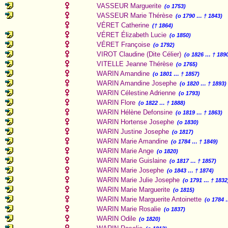
VASSEUR Marguerite
(o 1753)
VASSEUR Marie Thérèse
(o 1790 … † 1843)
VÉRET Catherine
(† 1864)
VÉRET Élizabeth Lucie
(o 1850)
VÉRET Françoise
(o 1792)
VIROT Claudine (Dite Célier)
(o 1826 … † 189
VITELLE Jeanne Thérèse
(o 1765)
WARIN Amandine
(o 1801 … † 1857)
WARIN Amandine Josephe
(o 1820 … † 1893)
WARIN Célestine Adrienne
(o 1793)
WARIN Flore
(o 1822 … † 1888)
WARIN Hélène Defonsine
(o 1819 … † 1863)
WARIN Hortense Josephe
(o 1830)
WARIN Justine Josephe
(o 1817)
WARIN Marie Amandine
(o 1784 … † 1849)
WARIN Marie Ange
(o 1820)
WARIN Marie Guislaine
(o 1817 … † 1857)
WARIN Marie Josephe
(o 1843 … † 1874)
WARIN Marie Julie Josephe
(o 1791 … † 1832
WARIN Marie Marguerite
(o 1815)
WARIN Marie Marguerite Antoinette
(o 1784 
WARIN Marie Rosalie
(o 1837)
WARIN Odile
(o 1820)