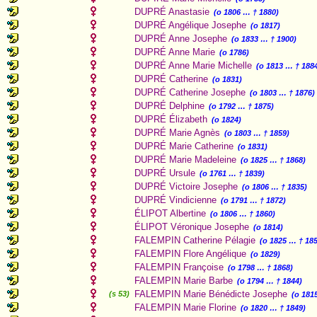
DUPRÉ Anastasie
(o 1806 … † 1880)
DUPRÉ Angélique Josephe
(o 1817)
DUPRÉ Anne Josephe
(o 1833 … † 1900)
DUPRÉ Anne Marie
(o 1786)
DUPRÉ Anne Marie Michelle
(o 1813 … † 188
DUPRÉ Catherine
(o 1831)
DUPRÉ Catherine Josephe
(o 1803 … † 1876)
DUPRÉ Delphine
(o 1792 … † 1875)
DUPRÉ Élizabeth
(o 1824)
DUPRÉ Marie Agnès
(o 1803 … † 1859)
DUPRÉ Marie Catherine
(o 1831)
DUPRÉ Marie Madeleine
(o 1825 … † 1868)
DUPRÉ Ursule
(o 1761 … † 1839)
DUPRÉ Victoire Josephe
(o 1806 … † 1835)
DUPRÉ Vindicienne
(o 1791 … † 1872)
ÉLIPOT Albertine
(o 1806 … † 1860)
ÉLIPOT Véronique Josephe
(o 1814)
FALEMPIN Catherine Pélagie
(o 1825 … † 18
FALEMPIN Flore Angélique
(o 1829)
FALEMPIN Françoise
(o 1798 … † 1868)
FALEMPIN Marie Barbe
(o 1794 … † 1844)
FALEMPIN Marie Bénédicte Josephe
(s 53)
(o 181
FALEMPIN Marie Florine
(o 1820 … † 1849)