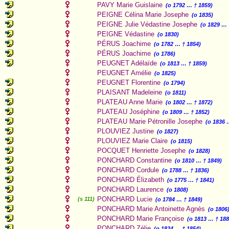
PAVY Marie Guislaine
(o 1792 … † 1859)
PEIGNE Célina Marie Josephe
(o 1835)
PEIGNE Julie Védastine Josephe
(o 1829 … 
PEIGNE Védastine
(o 1830)
PÉRUS Joachime
(o 1782 … † 1854)
PÉRUS Joachime
(o 1786)
PEUGNET Adélaïde
(o 1813 … † 1859)
PEUGNET Amélie
(o 1825)
PEUGNET Florentine
(o 1794)
PLAISANT Madeleine
(o 1811)
PLATEAU Anne Marie
(o 1802 … † 1872)
PLATEAU Joséphine
(o 1809 … † 1852)
PLATEAU Marie Pétronille Josephe
(o 1836 
PLOUVIEZ Justine
(o 1827)
PLOUVIEZ Marie Claire
(o 1815)
POCQUET Henriette Josephe
(o 1828)
PONCHARD Constantine
(o 1810 … † 1849)
PONCHARD Cordule
(o 1788 … † 1836)
PONCHARD Élizabeth
(o 1775 … † 1841)
PONCHARD Laurence
(o 1808)
PONCHARD Lucie
(s 111)
(o 1784 … † 1849)
PONCHARD Marie Antoinette Agnès
(o 1806
PONCHARD Marie Françoise
(o 1813 … † 188
PONCHARD Zélie
(o 1824 … † 1854)