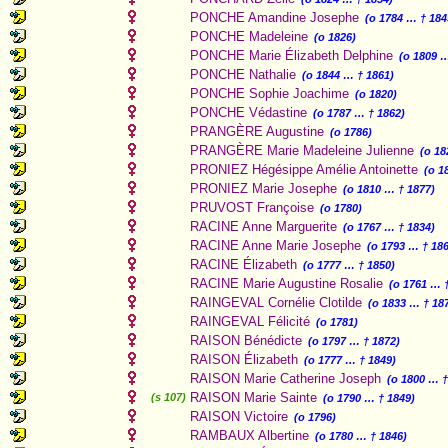
PONCHE Amandine Josephe
(o 1784 … † 184
PONCHE Madeleine
(o 1826)
PONCHE Marie Élizabeth Delphine
(o 1809 
PONCHE Nathalie
(o 1844 … † 1861)
PONCHE Sophie Joachime
(o 1820)
PONCHE Védastine
(o 1787 … † 1862)
PRANGÈRE Augustine
(o 1786)
PRANGÈRE Marie Madeleine Julienne
(o 18
PRONIEZ Hégésippe Amélie Antoinette
(o 1
PRONIEZ Marie Josephe
(o 1810 … † 1877)
PRUVOST Françoise
(o 1780)
RACINE Anne Marguerite
(o 1767 … † 1834)
RACINE Anne Marie Josephe
(o 1793 … † 18
RACINE Élizabeth
(o 1777 … † 1850)
RACINE Marie Augustine Rosalie
(o 1761 … 
RAINGEVAL Cornélie Clotilde
(o 1833 … † 18
RAINGEVAL Félicité
(o 1781)
RAISON Bénédicte
(o 1797 … † 1872)
RAISON Élizabeth
(o 1777 … † 1849)
RAISON Marie Catherine Joseph
(o 1800 … †
RAISON Marie Sainte
(s 107)
(o 1790 … † 1849)
RAISON Victoire
(o 1796)
RAMBAUX Albertine
(o 1780 … † 1846)