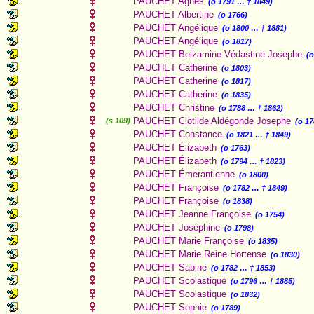
PAUCHET Agnès
(o 1791 … † 1849)
PAUCHET Albertine
(o 1766)
PAUCHET Angélique
(o 1800 … † 1881)
PAUCHET Angélique
(o 1817)
PAUCHET Belzamine Védastine Josephe
(
PAUCHET Catherine
(o 1803)
PAUCHET Catherine
(o 1817)
PAUCHET Catherine
(o 1835)
PAUCHET Christine
(o 1788 … † 1862)
PAUCHET Clotilde Aldégonde Josephe
(s 109)
(o 1
PAUCHET Constance
(o 1821 … † 1849)
PAUCHET Élizabeth
(o 1763)
PAUCHET Élizabeth
(o 1794 … † 1823)
PAUCHET Émerantienne
(o 1800)
PAUCHET Françoise
(o 1782 … † 1849)
PAUCHET Françoise
(o 1838)
PAUCHET Jeanne Françoise
(o 1754)
PAUCHET Joséphine
(o 1798)
PAUCHET Marie Françoise
(o 1835)
PAUCHET Marie Reine Hortense
(o 1830)
PAUCHET Sabine
(o 1782 … † 1853)
PAUCHET Scolastique
(o 1796 … † 1885)
PAUCHET Scolastique
(o 1832)
PAUCHET Sophie
(o 1789)