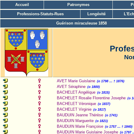
Accueil
Patronymes
P
Professions-Statuts-Rues
Longévité
L'Ech
Guérison miraculeuse 1858
Profe
Nom
AVET Marie Guislaine
(o 1798 … † 1876)
AVET Séraphine
(o 1800)
BACHELET Angélique
(o 1815)
BACHELET Rosalie Florentine Josephe
(o 
BACHELET Véronique
(o 1837)
BACHELET Virginie
(o 1817)
BAUDUIN Jeanne Thérèse
(o 1741)
BAUDUIN Marguerite
(o 1821)
BAUDUIN Marie Françoise
(o 1757 … † 1840)
BAUDUIN Marie Guislaine Josephe
(o 1797 