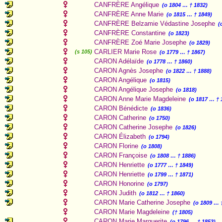
CANFRÈRE Angélique
(o 1804 … † 1832)
CANFRÈRE Anne Marie
(o 1815 … † 1849)
CANFRÈRE Belzamie Védastine Josephe
(
CANFRÈRE Constantine
(o 1823)
CANFRÈRE Zoé Marie Josephe
(o 1829)
CARLIER Marie Rose
(s 105)
(o 1779 … † 1867)
CARON Adélaïde
(o 1778 … † 1860)
CARON Agnès Josephe
(o 1822 … † 1888)
CARON Angélique
(o 1815)
CARON Angélique Josephe
(o 1818)
CARON Anne Marie Magdeleine
(o 1817 … † 
CARON Bénédicte
(o 1836)
CARON Catherine
(o 1750)
CARON Catherine Josephe
(o 1826)
CARON Élizabeth
(o 1794)
CARON Florine
(o 1808)
CARON Françoise
(o 1808 … † 1886)
CARON Henriette
(o 1777 … † 1849)
CARON Henriette
(o 1799 … † 1871)
CARON Honorine
(o 1797)
CARON Judith
(o 1812 … † 1860)
CARON Marie Catherine Josephe
(o 1809 … 
CARON Marie Magdeleine
(† 1805)
CARON Marie Marguerite
(o 1796 … † 1853)