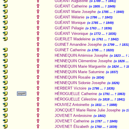
GUÉANT Augustine
(o 1789 … † 1841)
GUÉANT Catherine
(o 1805 … † 1849)
GUÉANT Marie Josephe
(o 1785 … † 1840)
GUÉANT Mélanie
(o 1786 … † 1843)
GUÉANT Monique
(o 1785 … † 1849)
GUÉANT Pélagie
(o 1763 … † 1836)
GUÉANT Véronique
(o 1772 … † 1835)
GUERLET Madeleine
(o 1761 … † 1842)
GUINET Amandine Josephe
(o 1799 … † 1831
GUINET Catherine
(o 1795 … † 1820)
HENNEQUIN Artémise Josephe
(o 1823 … † 
HENNEQUIN Clémentine Josephe
(o 1826 …
HENNEQUIN Marie Marguerite
(o 1824 … † 1
HENNEQUIN Marie Saturnine
(o 1837)
HENNEQUIN Rosalie
(o 1834)
HENNEQUIN Sidonie Josephe
(o 1826)
HERBERT Victoire
(o 1795 … † 1835)
HÉROGUELLE Catherine
(o 1791 … † 1863)
HÉROGUELLE Célestine
(o 1818 … † 1841)
HOUVIEZ Antoinette
(o 1811 … † 1888)
JONCQUET Marie Reine Julie Josephe
(o 1
JOVENET Ambroisine
(o 1802)
JOVENET Catherine
(o 1787 … † 1849)
JOVENET Élizabeth
(o 1760 … † 1839)