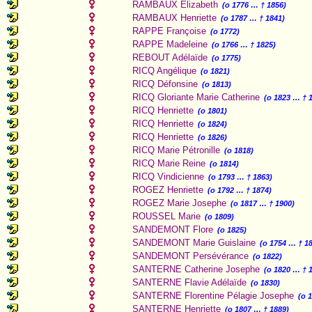
RAMBAUX Élizabeth
(o 1776 … † 1856)
RAMBAUX Henriette
(o 1787 … † 1841)
RAPPE Françoise
(o 1772)
RAPPE Madeleine
(o 1766 … † 1825)
REBOUT Adélaïde
(o 1775)
RICQ Angélique
(o 1821)
RICQ Défonsine
(o 1813)
RICQ Gloriante Marie Catherine
(o 1823 … † 
RICQ Henriette
(o 1801)
RICQ Henriette
(o 1824)
RICQ Henriette
(o 1826)
RICQ Marie Pétronille
(o 1818)
RICQ Marie Reine
(o 1814)
RICQ Vindicienne
(o 1793 … † 1863)
ROGEZ Henriette
(o 1792 … † 1874)
ROGEZ Marie Josephe
(o 1817 … † 1900)
ROUSSEL Marie
(o 1809)
SANDEMONT Flore
(o 1825)
SANDEMONT Marie Guislaine
(o 1754 … † 1
SANDEMONT Persévérance
(o 1822)
SANTERNE Catherine Josephe
(o 1820 … † 
SANTERNE Flavie Adélaïde
(o 1830)
SANTERNE Florentine Pélagie Josephe
(o 
SANTERNE Henriette
(o 1807 … † 1889)