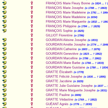
FRANÇOIS Marie Fleury Bonne
(o 1824 … † 
FRANÇOIS Marie Josephe
(o 1788 … † 1863)
FRANÇOIS Marie Madeleine
(o 1791 … † 186
FRANÇOIS Marie Madeleine
(o 1834)
FRANÇOIS Marie Marguerite
(o 1832 … † 186
FRANÇOIS Philippine
(o 1784 … † 1829)
FRANÇOIS Sophie
(o 1825)
GILLIOT Florentine
(o 1786)
GOURDAIN Alésine Josephe
(o 1831)
GOURDAIN Amélie Josephe
(o 1774 … † 1846
GOURDAIN Catherine
(o 1803 … † 1876)
GOURDAIN Geneviève
(o 1823 … † 1862)
GOURDAIN Marcelline
(o 1786 … † 1862)
GOURDAIN Marie Barbe
(o 1766 … † 1833)
GOURDAIN Marie Guislaine
(o 1780 … † 1834
GRATTE Élizabeth
(o 1778)
GRATTE Félicité Josephe
(o 1835 … † 1895)
GRATTE Jacobine
(o 1829)
GRATTE Julie Guislaine Josephe
(o 1837 … 
GRATTE Marie Marguerite Josephe
(o 1831)
GRATTE Pauline
(o 1806)
GRATTE Védastine
(o 1769 … † 1852)
GUÉANT Agnès
(o 1776 … † 1830)