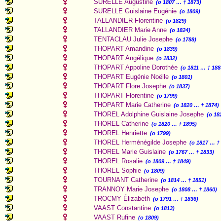
SURELLE Augustine
(o 1807 … † 1873)
SURELLE Guislaine Eugénie
(o 1809)
TALLANDIER Florentine
(o 1829)
TALLANDIER Marie Anne
(o 1824)
TENTACLAU Julie Josephe
(o 1788)
THOPART Amandine
(o 1839)
THOPART Angélique
(o 1832)
THOPART Appoline Dorothée
(o 1811 … † 188
THOPART Eugénie Noëlle
(o 1801)
THOPART Flore Josephe
(o 1837)
THOPART Florentine
(o 1799)
THOPART Marie Catherine
(o 1820 … † 1874)
THOREL Adolphine Guislaine Josephe
(o 18
THOREL Catherine
(o 1820 … † 1895)
THOREL Henriette
(o 1799)
THOREL Herménégilde Josephe
(o 1817 … †
THOREL Marie Guislaine
(o 1767 … † 1833)
THOREL Rosalie
(o 1809 … † 1849)
THOREL Sophie
(o 1809)
TOURNANT Catherine
(o 1814 … † 1851)
TRANNOY Marie Josephe
(o 1808 … † 1860)
TROCMY Élizabeth
(o 1791 … † 1836)
VAAST Constantine
(o 1813)
VAAST Rufine
(o 1809)