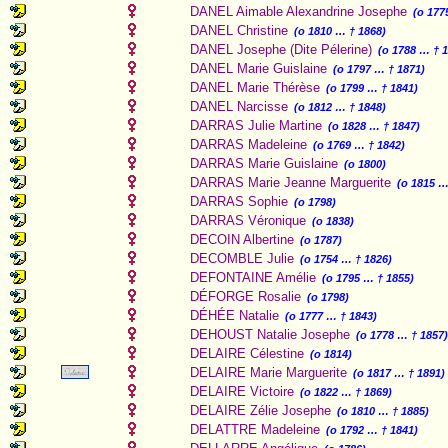
DANEL Aimable Alexandrine Josephe
(o 177
DANEL Christine
(o 1810 … † 1868)
DANEL Josephe (Dite Pélerine)
(o 1788 … † 
DANEL Marie Guislaine
(o 1797 … † 1871)
DANEL Marie Thérèse
(o 1799 … † 1841)
DANEL Narcisse
(o 1812 … † 1848)
DARRAS Julie Martine
(o 1828 … † 1847)
DARRAS Madeleine
(o 1769 … † 1842)
DARRAS Marie Guislaine
(o 1800)
DARRAS Marie Jeanne Marguerite
(o 1815 …
DARRAS Sophie
(o 1798)
DARRAS Véronique
(o 1838)
DECOIN Albertine
(o 1787)
DECOMBLE Julie
(o 1754 … † 1826)
DEFONTAINE Amélie
(o 1795 … † 1855)
DÉFORGE Rosalie
(o 1798)
DÉHÉE Natalie
(o 1777 … † 1843)
DEHOUST Natalie Josephe
(o 1778 … † 1857
DELAIRE Célestine
(o 1814)
DELAIRE Marie Marguerite
(o 1817 … † 1891)
DELAIRE Victoire
(o 1822 … † 1869)
DELAIRE Zélie Josephe
(o 1810 … † 1885)
DELATTRE Madeleine
(o 1792 … † 1841)