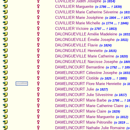
CUVILLIER Judith Josephe
(o 1814)
CUVILLIER Marguerite
(o 1786 … † 1839)
CUVILLIER Marie Catherine Séverine
(o 181
CUVILLIER Marie Joséphine
(o 1804 … † 187
CUVILLIER Marie Michelle
(o 1774 … † 1846)
CUVILLIER Victoire
(o 1797 … † 1853)
DALONGUEVILLE Amélie Madeleine
(o 1831
DALONGUEVILLE Émelie Josephe
(o 1811)
DALONGUEVILLE Flavie
(o 1824)
DALONGUEVILLE Henriette
(o 1815)
DALONGUEVILLE Marie Catherine
(o 1820)
DALONGUEVILLE Narcisse Josephe
(o 180
DAMELINCOURT Bernardine
(o 1792 … † 185
DAMELINCOURT Célestine Josephe
(o 1831
DAMELINCOURT Clotilde
(o 1825 … † 1885)
DAMELINCOURT Flore Marie Henriette
(o 1
DAMELINCOURT Julie
(o 1827)
DAMELINCOURT Julie Silvestrine
(o 1817)
DAMELINCOURT Marie Barbe
(o 1795 … † 1
DAMELINCOURT Marie Catherine Claire
(o 
DAMELINCOURT Marie Claire
(o 1829)
DAMELINCOURT Marie Marguerite
(o 1812)
DAMELINCOURT Marie Pétronille
(o 1819 … 
DAMELINCOURT Nathalie Julie Romaine
(o