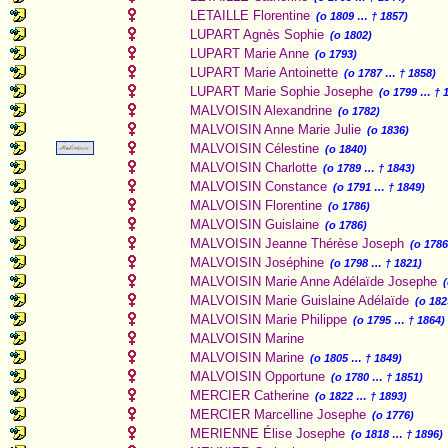
LETAILLE Florentine
(o 1809 … † 1857)
LUPART Agnès Sophie
(o 1802)
LUPART Marie Anne
(o 1793)
LUPART Marie Antoinette
(o 1787 … † 1858)
LUPART Marie Sophie Josephe
(o 1799 … † 
MALVOISIN Alexandrine
(o 1782)
MALVOISIN Anne Marie Julie
(o 1836)
MALVOISIN Célestine
(o 1840)
MALVOISIN Charlotte
(o 1789 … † 1843)
MALVOISIN Constance
(o 1791 … † 1849)
MALVOISIN Florentine
(o 1786)
MALVOISIN Guislaine
(o 1786)
MALVOISIN Jeanne Thérèse Joseph
(o 178
MALVOISIN Joséphine
(o 1798 … † 1821)
MALVOISIN Marie Anne Adélaïde Josephe
MALVOISIN Marie Guislaine Adélaïde
(o 182
MALVOISIN Marie Philippe
(o 1795 … † 1864)
MALVOISIN Marine
MALVOISIN Marine
(o 1805 … † 1849)
MALVOISIN Opportune
(o 1780 … † 1851)
MERCIER Catherine
(o 1822 … † 1893)
MERCIER Marcelline Josephe
(o 1776)
MERIENNE Élise Josephe
(o 1818 … † 1896)