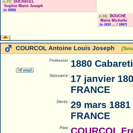
DUCHATEL
(s 27)
Sophie Marie Joseph
(o 1850)
BOUCHE
(s 55)
Marie Michelle
(o 1815 … † 1867)
COURCOL Antoine Louis Joseph
(Sos
Profession :
1880 Cabareti
Naissance :
17 janvier 18
FRANCE
Décès :
29 mars 1881 
FRANCE
Père :
COURCOL Fré