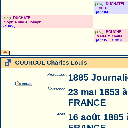
DUCHATEL
(s 54)
Louis
(o 1816)
DUCHATEL
(s 27)
Sophie Marie Joseph
(o 1850)
BOUCHE
(s 55)
Marie Michelle
(o 1815 … † 1867)
COURCOL Charles Louis
Profession :
1885 Journali
Naissance :
23 mai 1853 à
FRANCE
Décès :
16 août 1885 
FRANCE