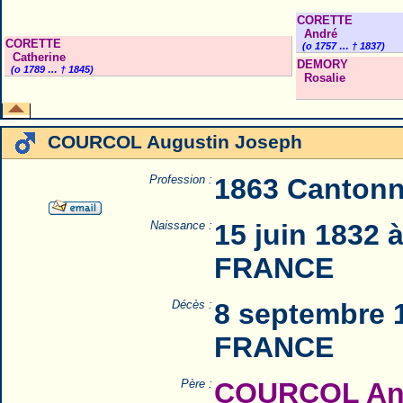
CORETTE
André
CORETTE
(o 1757 … † 1837)
Catherine
DEMORY
(o 1789 … † 1845)
Rosalie
COURCOL Augustin Joseph
Profession :
1863 Cantonn
Naissance :
15 juin 1832 
FRANCE
Décès :
8 septembre 1
FRANCE
Père :
COURCOL Ant