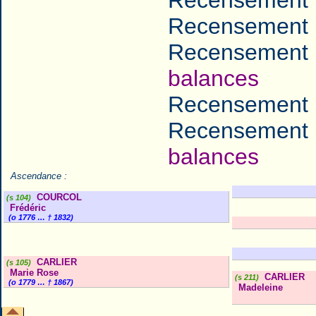
Recensement 
Recensement 
balances
Recensement 
Recensement 
balances
Ascendance :
COURCOL
(s 104)
Frédéric
(o 1776 … † 1832)
CARLIER
(s 105)
Marie Rose
CARLIER
(s 211)
(o 1779 … † 1867)
Madeleine