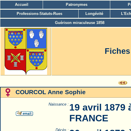
Accueil
Patronymes
P
Professions-Statuts-Rues
Longévité
L'Ech
Guérison miraculeuse 1858
Fiches
COURCOL Anne Sophie
Naissance :
19 avril 1879
FRANCE
Décès :