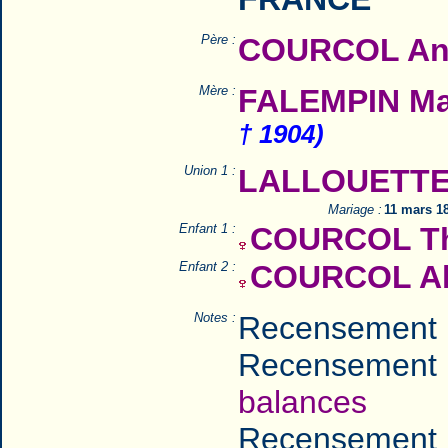
Père :
COURCOL Ant
Mère :
FALEMPIN Mar
† 1904)
Union 1 :
LALLOUETTE 
Mariage :
11 mars 1
Enfant 1 :
COURCOL Thé
Enfant 2 :
COURCOL Ali
Notes :
Recensement 
Recensement 
balances
Recensement 