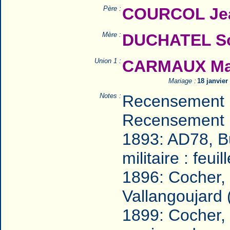
Père :
COURCOL Jea
Mère :
DUCHATEL So
Union 1 :
CARMAUX Mar
Mariage :
18 janvie
Notes :
Recensement 
Recensement 
1893: AD78, B
militaire : feu
1896: Cocher, d
Vallangoujard 
1899: Cocher, 