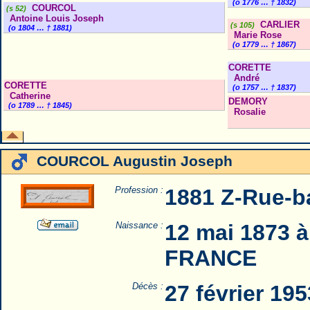
(o 1776 … † 1832)
COURCOL
(s 52)
Antoine Louis Joseph
CARLIER
(s 105)
(o 1804 … † 1881)
Marie Rose
(o 1779 … † 1867)
CORETTE
André
CORETTE
(o 1757 … † 1837)
Catherine
DEMORY
(o 1789 … † 1845)
Rosalie
COURCOL Augustin Joseph
Profession :
1881 Z-Rue-b
Naissance :
12 mai 1873 à
FRANCE
Décès :
27 février 1