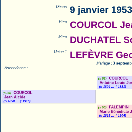
Décès :
9 janvier 195
Père :
COURCOL Jea
Mère :
DUCHATEL So
Union 1 :
LEFÈVRE Geor
Mariage :
3 septembr
Ascendance :
COURCOL
(s 52)
Antoine Louis Jo
(o 1804 … † 1881)
COURCOL
(s 26)
Jean Alcide
(o 1850 … † 1916)
FALEMPIN
(s 53)
Marie Bénédicte 
(o 1815 … † 1904)