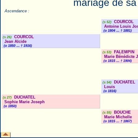
mariage de sa
Ascendance :
COURCOL
(s 52)
Antoine Louis Jo
(o 1804 … † 1881)
COURCOL
(s 26)
Jean Alcide
(o 1850 … † 1916)
FALEMPIN
(s 53)
Marie Bénédicte 
(o 1815 … † 1904)
DUCHATEL
(s 54)
Louis
(o 1816)
DUCHATEL
(s 27)
Sophie Marie Joseph
(o 1850)
BOUCHE
(s 55)
Marie Michelle
(o 1815 … † 1867)