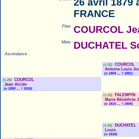
26 avril 1879
FRANCE
Père :
COURCOL Jea
Mère :
DUCHATEL So
Ascendance :
COURCOL
(s 52)
Antoine Louis Jo
(o 1804 … † 1881)
COURCOL
(s 26)
Jean Alcide
(o 1850 … † 1916)
FALEMPIN
(s 53)
Marie Bénédicte 
(o 1815 … † 1904)
DUCHATEL
(s 54)
Louis
(o 1816)