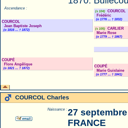
1870: Bullecou
Ascendance :
COURCOL
(s 104)
Frédéric
(o 1776 … † 1832)
COURCOL
Jean Baptiste Joseph
CARLIER
(s 105)
(o 1816 … † 1872)
Marie Rose
(o 1779 … † 1867)
COUPÉ
Flore Angélique
COUPÉ
(o 1821 … † 1872)
Marie Guislaine
(o 1777 … † 1841)
COURCOL Charles
Naissance :
27 septembre 
FRANCE