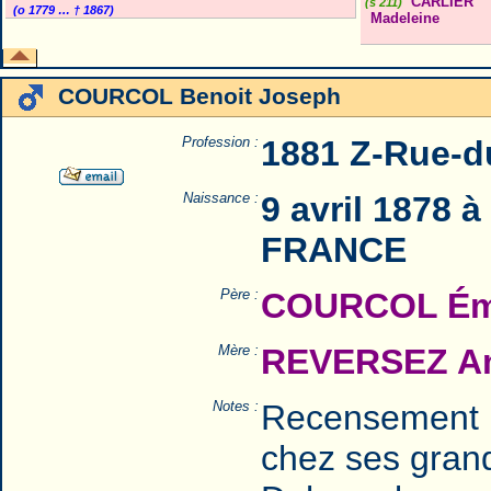
CARLIER
(s 211)
(o 1779 … † 1867)
Madeleine
COURCOL Benoit Joseph
Profession :
1881 Z-Rue-d
Naissance :
9 avril 1878 
FRANCE
Père :
COURCOL Émi
Mère :
REVERSEZ Am
Notes :
Recensement 
chez ses grand