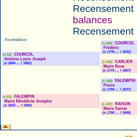
Recensement 
balances
Recensement 
Ascendance :
COURCOL
(s 104)
Frédéric
(o 1776 … † 1832)
COURCOL
(s 52)
Antoine Louis Joseph
CARLIER
(s 105)
(o 1804 … † 1881)
Marie Rose
(o 1779 … † 1867)
FALEMPIN
(s 106)
Pierre
(o 1784 … † 1837)
FALEMPIN
(s 53)
Marie Bénédicte Josephe
RAISON
(s 107)
(o 1815 … † 1904)
Marie Sainte
(o 1790 … † 1849)