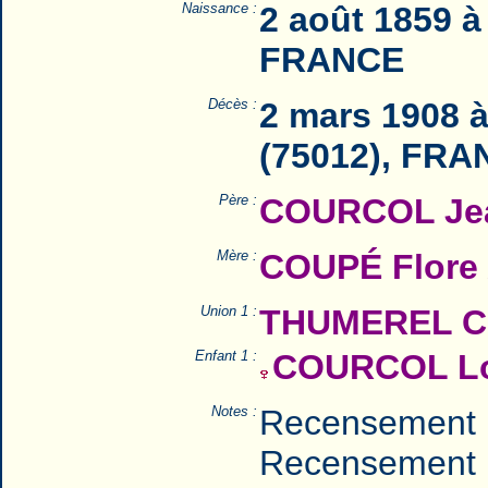
Naissance :
2 août 1859 à
FRANCE
Décès :
2 mars 1908 
(75012), FR
Père :
COURCOL Jea
Mère :
COUPÉ Flore 
Union 1 :
THUMEREL Co
Enfant 1 :
COURCOL Lo
Notes :
Recensement 
Recensement 