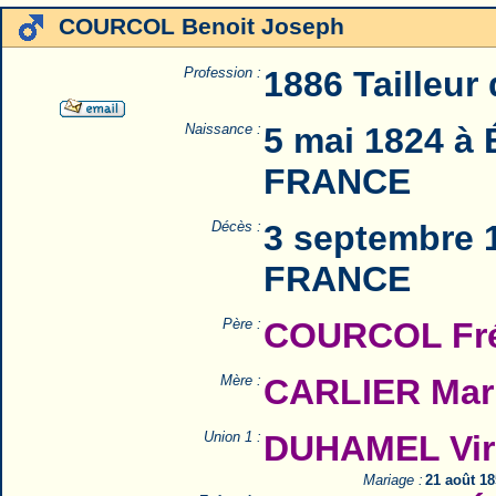
COURCOL Benoit Joseph
Profession :
1886 Tailleur 
Naissance :
5 mai 1824 à 
FRANCE
Décès :
3 septembre 1
FRANCE
Père :
COURCOL Fré
Mère :
CARLIER Mar
Union 1 :
DUHAMEL Vir
Mariage :
21 août 1