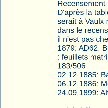
Recensement 
D'après la tab
serait à Vaulx
dans le recen
il n'est pas c
1879: AD62, Bu
: feuillets ma
183/506
02.12.1885: Ba
06.12.1886: Mo
24.09.1899: Alf