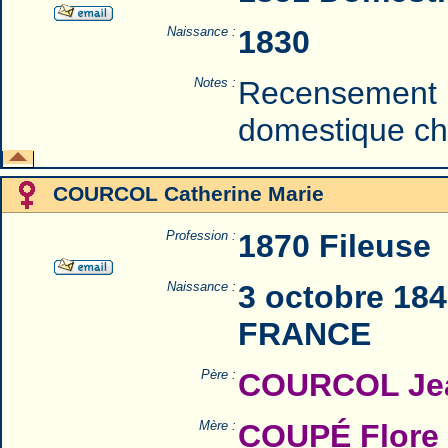
Naissance :
1830
Notes :
Recensement 
domestique ch
COURCOL Catherine Marie
Profession :
1870 Fileuse
Naissance :
3 octobre 184
FRANCE
Père :
COURCOL Jea
Mère :
COUPÉ Flore 