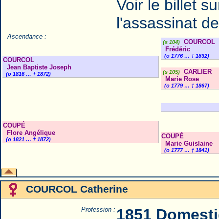
Voir le billet s
l'assassinat d
Ascendance :
COURCOL
(s 104)
Frédéric
(o 1776 … † 1832)
COURCOL
Jean Baptiste Joseph
CARLIER
(s 105)
(o 1816 … † 1872)
Marie Rose
(o 1779 … † 1867)
COUPÉ
Flore Angélique
COUPÉ
(o 1821 … † 1872)
Marie Guislaine
(o 1777 … † 1841)
COURCOL Catherine
Profession :
1851 Domest