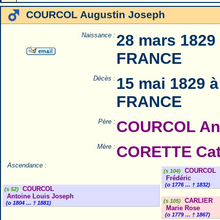
COURCOL Augustin Joseph
Naissance :
28 mars 1829 
FRANCE
Décès :
15 mai 1829 à
FRANCE
Père :
COURCOL Ant
Mère :
CORETTE Cat
Ascendance :
COURCOL
(s 104)
Frédéric
(o 1776 … † 1832)
COURCOL
(s 52)
Antoine Louis Joseph
CARLIER
(s 105)
(o 1804 … † 1881)
Marie Rose
(o 1779 … † 1867)