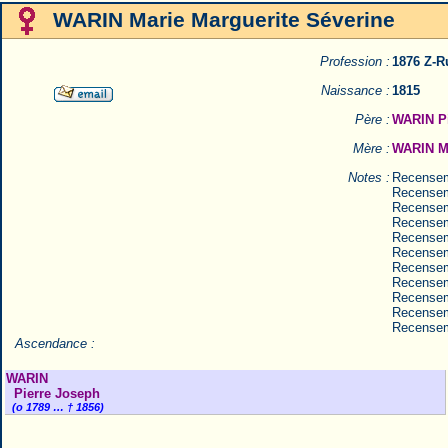
WARIN Marie Marguerite Séverine
Profession :
1876 Z-R
Naissance :
1815
Père :
WARIN Pi
Mère :
WARIN Ma
Notes :
Recensem
Recensem
Recensem
Recensem
Recensem
Recensem
Recensem
Recensem
Recensem
Recensem
Recensem
Ascendance :
WARIN
Pierre Joseph
(o 1789 … † 1856)