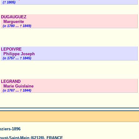
(† 1805)
DUGAUGUEZ
Marguerite
(o 1780 … † 1849)
LEPOIVRE
Philippe Joseph
(o 1757 … † 1845)
LEGRAND
Marie Guislaine
(o 1767 … † 1844)
eziers-1896
oust-Saint-Mein (62128), FRANCE