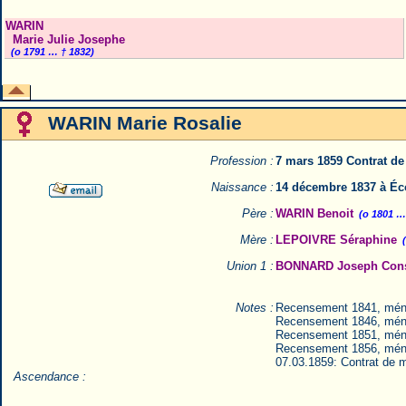
WARIN
Marie Julie Josephe
(o 1791 … † 1832)
WARIN Marie Rosalie
Profession :
7 mars 1859 Contrat de
Naissance :
14 décembre 1837 à Éc
Père :
WARIN Benoit
(o 1801 …
Mère :
LEPOIVRE Séraphine
Union 1 :
BONNARD Joseph Cons
Notes :
Recensement 1841, mé
Recensement 1846, mé
Recensement 1851, mé
Recensement 1856, mé
07.03.1859: Contrat de m
Ascendance :