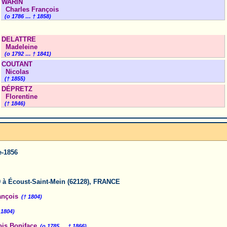
WARIN
Charles François
(o 1786 … † 1858)
DELATTRE
Madeleine
(o 1792 … † 1841)
COUTANT
Nicolas
(† 1855)
DÉPRETZ
Florentine
(† 1846)
e-1856
 à Écoust-Saint-Mein (62128), FRANCE
ançois
(† 1804)
 1804)
is Boniface
(o 1785 … † 1866)