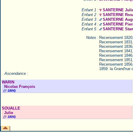
Enfant 1 :
SANTERNE Juli
Enfant 2 :
SANTERNE Rosa
Enfant 3 :
SANTERNE Augu
Enfant 4 :
SANTERNE Pier
Enfant 5 :
SANTERNE Stani
Notes :
Recensement 1820
Recensement 1831
Recensement 1836
Recensement 1841
Recensement 1846
Recensement 1851
Recensement 1856
1859: la Grand'rue 
Ascendance :
WARIN
Nicolas François
(† 1804)
SOUALLE
Julie
(† 1804)