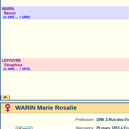
WARIN
Benoit
(o 1801 … † 1860)
LEPOIVRE
Séraphine
(o 1805 … † 1872)
WARIN Marie Rosalie
Profession :
1896 Z-Rue-des-Vi
Naissance :
29 mars 1853 à Éc