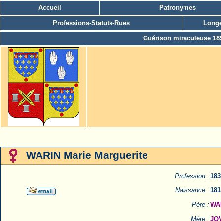
Accueil
Patronymes
Professions-Statuts-Rues
Longé
Guérison miraculeuse 18
WARIN Marie Marguerite
Profession :
183
Naissance :
181
Père :
WAR
Mère :
JO