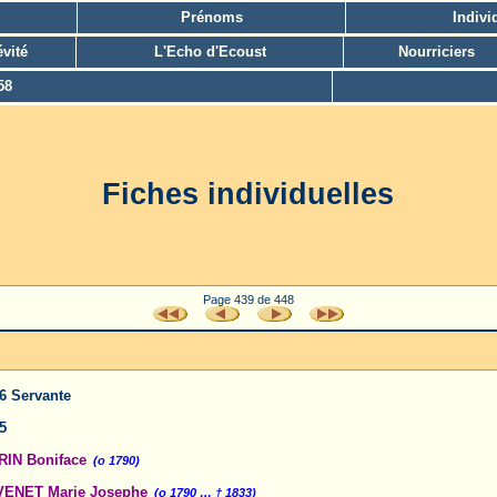
Prénoms
Indivi
vité
L'Echo d'Ecoust
Nourriciers
58
Fiches individuelles
Page 439 de 448
6 Servante
5
IN Boniface
(o 1790)
VENET Marie Josephe
(o 1790 … † 1833)