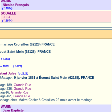
WARIN
Nicolas François
(† 1804)
SOUALLE
Julie
(† 1804)
 mariage Croisilles (62128) FRANCE
oust-Saint-Mein (62128), FRANCE
 † 1860)
(o 1805 … † 1872)
tant Jules
(o 1819)
Mariage :
9 janvier 1861 à Écoust-Saint-Mein (62128), FRANCE
nage 189,
Grande Rue
nage 236,
Grande Rue
nage16,
Grande Rue
nage202,
Grande Rue
ariage chez Maitre Carlier à Croisilles 22 mois avant le mariage
WARIN
Jean Baptiste