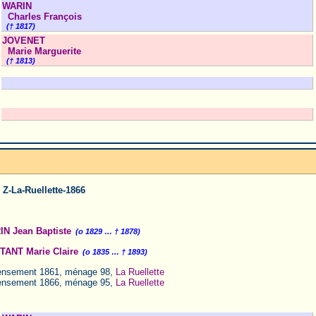
WARIN
Charles François
(† 1817)
JOVENET
Marie Marguerite
(† 1813)
 Z-La-Ruellette-1866
N Jean Baptiste
(o 1829 … † 1878)
ANT Marie Claire
(o 1835 … † 1893)
nsement 1861, ménage 98,
La Ruellette
nsement 1866, ménage 95,
La Ruellette