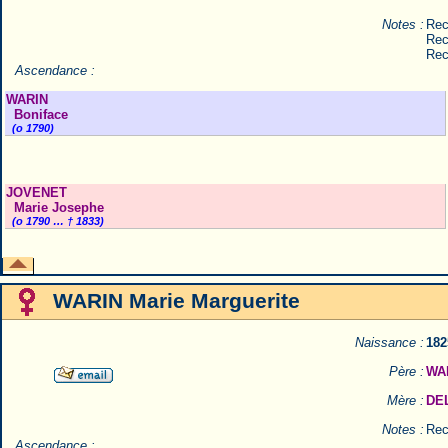
Notes :
Rec
Rec
Rec
Ascendance :
WARIN
Boniface
(o 1790)
JOVENET
Marie Josephe
(o 1790 … † 1833)
WARIN Marie Marguerite
Naissance :
182
Père :
WAR
Mère :
DE
Notes :
Rec
Ascendance :