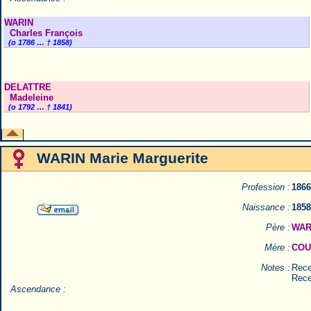
WARIN
Charles François
(o 1786 … † 1858)
DELATTRE
Madeleine
(o 1792 … † 1841)
WARIN Marie Marguerite
Profession :
1866
Naissance :
1858
Père :
WARI
Mère :
COUT
Notes :
Rece
Rece
Ascendance :