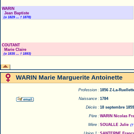
WARIN
Jean Baptiste
(o 1829 … † 1878)
COUTANT
Marie Claire
(o 1835 … † 1893)
WARIN Marie Marguerite Antoinette
Profession :
1856 Z-La-Ruellett
Naissance :
1784
Décès :
18 septembre 1859
Père :
WARIN Nicolas Fr
Mère :
SOUALLE Julie
(†
Union 1 :
SANTERNE Franço