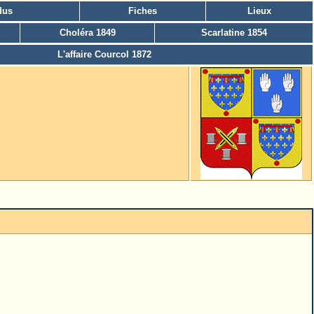
dus
Fiches
Lieux
Choléra 1849
Scarlatine 1854
L'affaire Courcol 1872