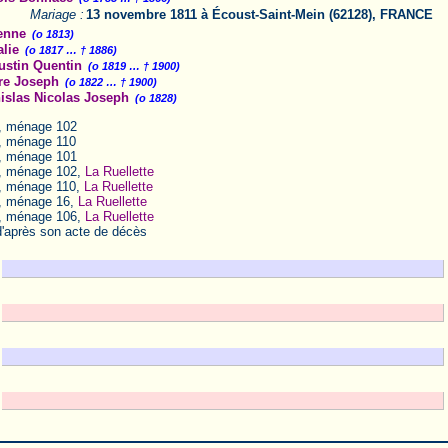
Mariage :
13 novembre 1811 à Écoust-Saint-Mein (62128), FRANCE
enne
(o 1813)
lie
(o 1817 … † 1886)
stin Quentin
(o 1819 … † 1900)
re Joseph
(o 1822 … † 1900)
slas Nicolas Joseph
(o 1828)
, ménage 102
, ménage 110
, ménage 101
, ménage 102,
La Ruellette
, ménage 110,
La Ruellette
, ménage 16,
La Ruellette
, ménage 106,
La Ruellette
d'après son acte de décès