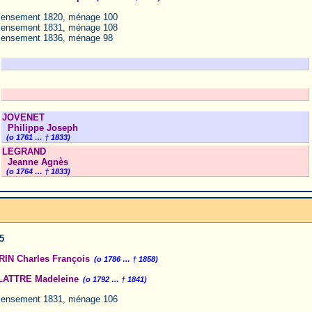
ensement 1820, ménage 100
ensement 1831, ménage 108
ensement 1836, ménage 98
JOVENET
Philippe Joseph
(o 1761 … † 1833)
LEGRAND
Jeanne Agnès
(o 1764 … † 1833)
5
IN Charles François
(o 1786 … † 1858)
LATTRE Madeleine
(o 1792 … † 1841)
ensement 1831, ménage 106