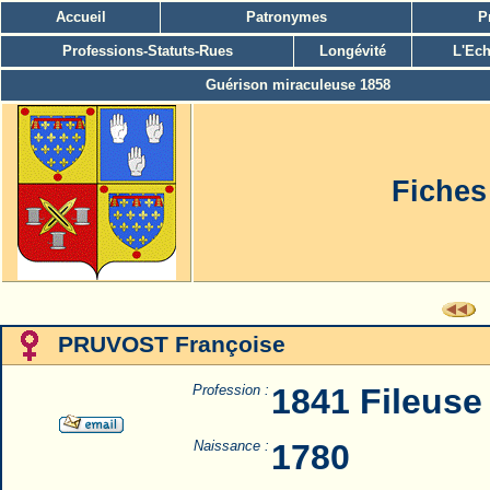
Accueil
Patronymes
P
Professions-Statuts-Rues
Longévité
L'Ech
Guérison miraculeuse 1858
Fiches
PRUVOST Françoise
Profession :
1841 Fileuse
Naissance :
1780