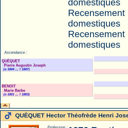
domestiques
Recensement 
domestiques
Recensement 
domestiques
Ascendance :
QUÉQUET
Pierre Augustin Joseph
(o 1804 … † 1887)
BENOIT
Marie Barbe
(o 1801 … † 1883)
QUÉQUET Hector Théofrède Henri Jos
Profession :