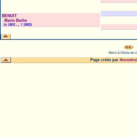
BENOIT
Marie Barbe
(o 1801 … † 1883)
Merci à Gloria de m
Page créée par
Ancestro