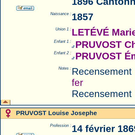
1896 Cantonn
Naissance :
1857
Union 1 :
LETÉVÉ Mari
Enfant 1 :
PRUVOST Ch
Enfant 2 :
PRUVOST Ém
Notes :
Recensement 
fer
Recensement 
PRUVOST Louise Josephe
Profession :
14 février 18