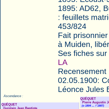
1895: AD62, Bu
: feuillets ma
453/824
Fait prisonnie
à Muiden, libé
Ses fiches sur
LA
Recensement 
02.05.1900: C
Léonce Jules
Ascendance :
QUÉQUET
Pierre Augustin 
QUÉQUET
(o 1804 … † 1887)
Guislain Jean Baptiste