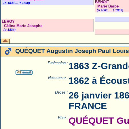
BENOIT
(o 1833 … † 1890)
Marie Barbe
(o 1801 … † 1883)
LEROY
Célina Marie Josephe
(o 1834)
QUÉQUET Augustin Joseph Paul Louis
Profession :
1863 Z-Grand
Naissance :
1862 à Écous
Décès :
26 janvier 18
FRANCE
Père :
QUÉQUET Guis