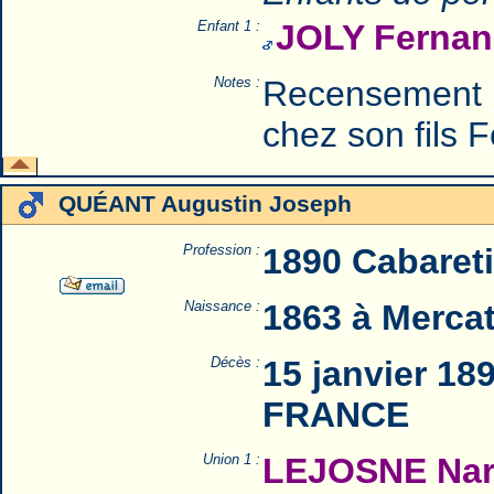
Enfant 1 :
JOLY Fernan
Notes :
Recensement 
chez son fils 
QUÉANT Augustin Joseph
Profession :
1890 Cabareti
Naissance :
1863 à Merca
Décès :
15 janvier 18
FRANCE
Union 1 :
LEJOSNE Nar