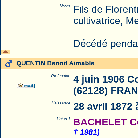
Notes :
Fils de Floren
cultivatrice, M
Décédé pendant
QUENTIN Benoit Aimable
Profession :
4 juin 1906 C
(62128) FRA
Naissance :
28 avril 1872
Union 1 :
BACHELET Cél
† 1981)