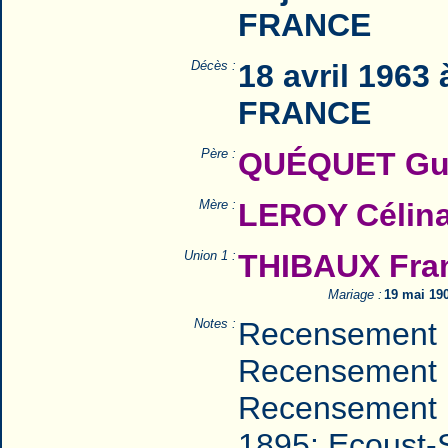
FRANCE
Décès :
18 avril 1963
FRANCE
Père :
QUÉQUET Guis
Mère :
LEROY Célina
Union 1 :
THIBAUX Fran
Mariage :
19 mai 19
Notes :
Recensement 
Recensement 
Recensement 
1895: Ecoust-