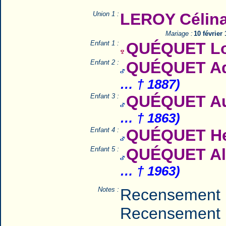
Union 1 :
LEROY Célina
Mariage :
10 février
Enfant 1 :
QUÉQUET Lo
Enfant 2 :
QUÉQUET Adr
… † 1887)
Enfant 3 :
QUÉQUET Aug
… † 1863)
Enfant 4 :
QUÉQUET He
Enfant 5 :
QUÉQUET Alb
… † 1963)
Notes :
Recensement 
Recensement 