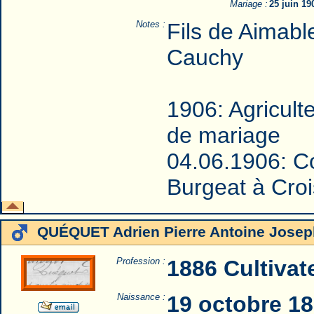
Mariage :
25 juin 1
Notes :
Fils de Aimabl
Cauchy
1906: Agricult
de mariage
04.06.1906: C
Burgeat à Crois
QUÉQUET Adrien Pierre Antoine Josep
Profession :
1886 Cultivat
Naissance :
19 octobre 18