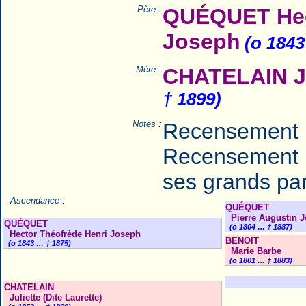
Père :
QUÉQUET Hec
Joseph
(o 1843
Mère :
CHATELAIN Jul
† 1899)
Notes :
Recensement 
Recensement 
ses grands par
Ascendance :
QUÉQUET
Pierre Augustin 
QUÉQUET
(o 1804 … † 1887)
Hector Théofrède Henri Joseph
BENOIT
(o 1843 … † 1875)
Marie Barbe
(o 1801 … † 1883)
CHATELAIN
Juliette (Dite Laurette)