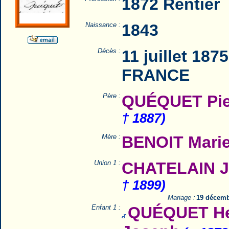
1872 Rentier
Naissance :
1843
Décès :
11 juillet 187
FRANCE
Père :
QUÉQUET Pie
† 1887)
Mère :
BENOIT Marie
Union 1 :
CHATELAIN Jul
† 1899)
Mariage :
19 décemb
Enfant 1 :
QUÉQUET Hec