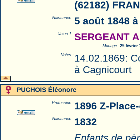
(62182) FRA
Naissance :
5 août 1848 
Union 1 :
SERGEANT A
Mariage :
25 février
Notes :
14.02.1869: C
à Cagnicourt
PUCHOIS Éléonore
Profession :
1896 Z-Place
Naissance :
1832
Enfants de pèr