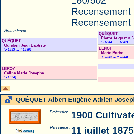
180/502
Recensement 
Recensement 
Ascendance :
QUÉQUET
Pierre Augustin 
QUÉQUET
(o 1804 … † 1887)
Guislain Jean Baptiste
BENOIT
(o 1833 … † 1890)
Marie Barbe
(o 1801 … † 1883)
LEROY
Célina Marie Josephe
(o 1834)
QUÉQUET Albert Eugène Adrien Josep
Profession :
1900 Cultivat
Naissance :
11 juillet 187