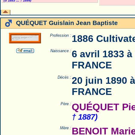
(o 1853 … † 1899)
QUÉQUET Guislain Jean Baptiste
Profession :
1886 Cultivat
Naissance :
6 avril 1833 
FRANCE
Décès :
20 juin 1890 
FRANCE
Père :
QUÉQUET Pie
† 1887)
Mère :
BENOIT Marie