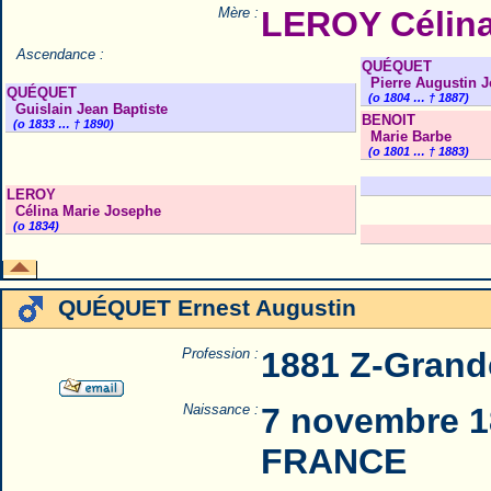
Mère :
LEROY Célina
Ascendance :
QUÉQUET
Pierre Augustin 
QUÉQUET
(o 1804 … † 1887)
Guislain Jean Baptiste
BENOIT
(o 1833 … † 1890)
Marie Barbe
(o 1801 … † 1883)
LEROY
Célina Marie Josephe
(o 1834)
QUÉQUET Ernest Augustin
Profession :
1881 Z-Grand
Naissance :
7 novembre 1
FRANCE