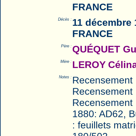
FRANCE
Décès :
11 décembre 1
FRANCE
Père :
QUÉQUET Guis
Mère :
LEROY Célina
Notes :
Recensement 
Recensement 
Recensement 
1880: AD62, Bu
: feuillets ma