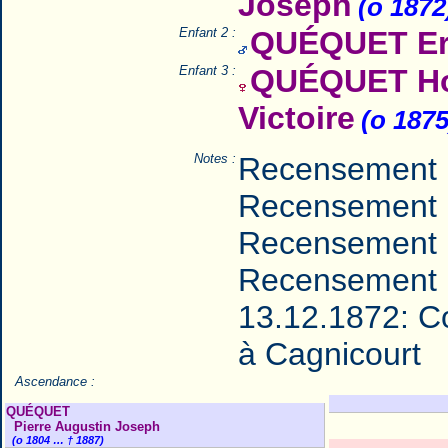
Joseph
(o 1872
Enfant 2 :
QUÉQUET Er
Enfant 3 :
QUÉQUET Hon
Victoire
(o 1875
Notes :
Recensement 
Recensement 
Recensement 
Recensement 
13.12.1872: C
à Cagnicourt
Ascendance :
QUÉQUET
Pierre Augustin Joseph
(o 1804 … † 1887)