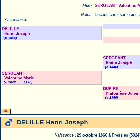
Mère :
SERGEANT Valentine M
Notes :
Décède chez son grand p
Ascendance :
DELILLE
Henri Joseph
(o 1866)
SERGEANT
Émile Joseph
(o 1846)
SERGEANT
Valentine Marie
(o 1872 … † 1970)
DUPIRE
Philomène Julien
(o 1849)
DELILLE Henri Joseph
Naissance :
29 octobre 1866 à Fressies (592