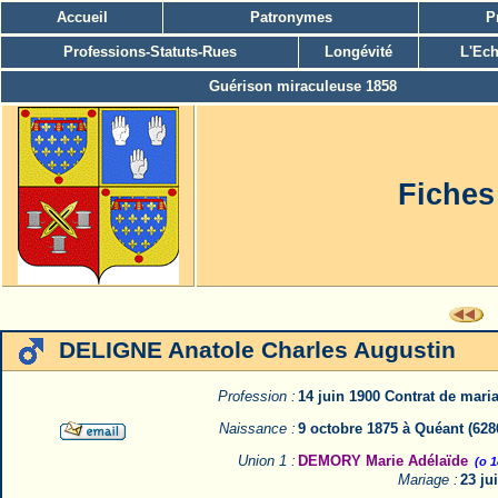
Accueil
Patronymes
P
Professions-Statuts-Rues
Longévité
L'Ech
Guérison miraculeuse 1858
Fiches
DELIGNE Anatole Charles Augustin
Profession :
14 juin 1900 Contrat de mari
Naissance :
9 octobre 1875 à Quéant (62
Union 1 :
DEMORY Marie Adélaïde
(o 
Mariage :
23 ju