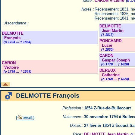
Mère :
CARON Victoire
(o 17
Notes :
Recensement 1831, m
Recensement 1836, m
Recensement 1841, m
Ascendance :
DELMOTTE
Jean Martin
DELMOTTE
(† 1817)
François
PONCHARD
(o 1794 … † 1854)
Lucie
(† 1830)
CARON
Gaspar Joseph
CARON
(o 1776 … † 1826)
Victoire
DEREUX
(o 1798 … † 1849)
Catherine
(o 1768 … † 1824)
DELMOTTE François
Profession :
1854 Z-Rue-de-Bullecourt
Naissance :
30 novembre 1794 à Bullec
Décès :
27 février 1854 à Écoust-S
Père :
DELMOTTE Jean Martin
(†