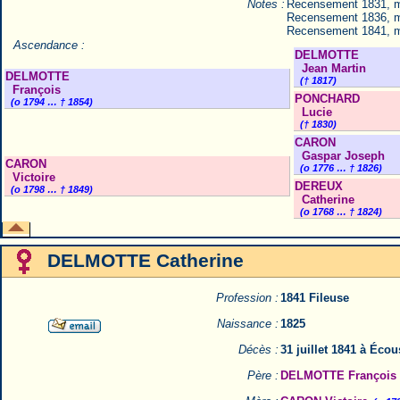
Notes :
Recensement 1831, 
Recensement 1836, 
Recensement 1841, 
Ascendance :
DELMOTTE
Jean Martin
DELMOTTE
(† 1817)
François
PONCHARD
(o 1794 … † 1854)
Lucie
(† 1830)
CARON
Gaspar Joseph
CARON
(o 1776 … † 1826)
Victoire
DEREUX
(o 1798 … † 1849)
Catherine
(o 1768 … † 1824)
DELMOTTE Catherine
Profession :
1841 Fileuse
Naissance :
1825
Décès :
31 juillet 1841 à Éco
Père :
DELMOTTE François