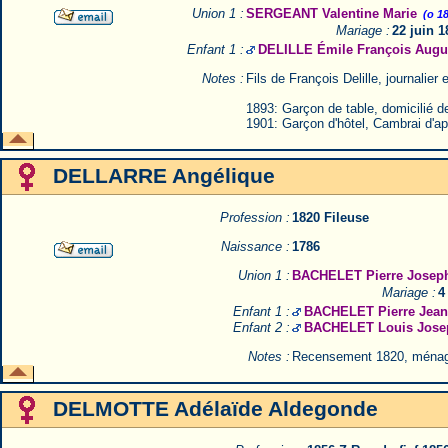
Union 1 :
SERGEANT Valentine Marie
(o 1
Mariage :
22 juin 
Enfant 1 :
DELILLE Émile François Augu
Notes :
Fils de François Delille, journalie
1893: Garçon de table, domicilié de
1901: Garçon d'hôtel, Cambrai d'ap
DELLARRE Angélique
Profession :
1820 Fileuse
Naissance :
1786
Union 1 :
BACHELET Pierre Josep
Mariage :
4
Enfant 1 :
BACHELET Pierre Jean 
Enfant 2 :
BACHELET Louis Jose
Notes :
Recensement 1820, ména
DELMOTTE Adélaïde Aldegonde