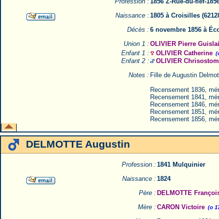
Profession :
1856 Z-Rue-du-fief-185
Naissance :
1805 à Croisilles (621
Décès :
6 novembre 1856 à Éco
Union 1 :
OLIVIER Pierre Guisla
Enfant 1 :
OLIVIER Catherine
(
Enfant 2 :
OLIVIER Chrisostom
Notes :
Fille de Augustin Delmot
Recensement 1836, mé
Recensement 1841, mé
Recensement 1846, mé
Recensement 1851, mé
Recensement 1856, mé
DELMOTTE Augustin
Profession :
1841 Mulquinier
Naissance :
1824
Père :
DELMOTTE Françoi
Mère :
CARON Victoire
(o 1