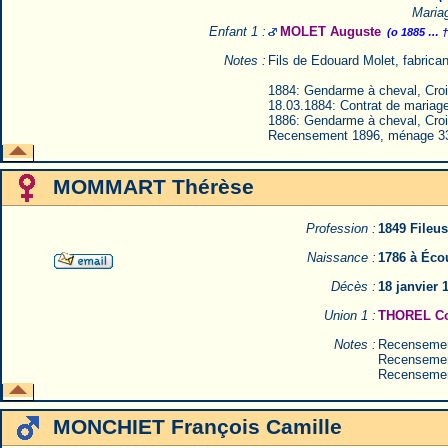
Mariag
Enfant 1 :
MOLET Auguste
(o 1885 … †
Notes :
Fils de Edouard Molet, fabrica
1884: Gendarme à cheval, Crois
18.03.1884: Contrat de mariage 
1886: Gendarme à cheval, Crois
Recensement 1896, ménage 3
MOMMART Thérèse
Profession :
1849 Fileu
Naissance :
1786 à Éco
Décès :
18 janvier
Union 1 :
THOREL Co
Notes :
Recensemen
Recensemen
Recensemen
MONCHIET François Camille