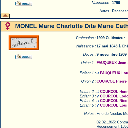
Naissance :
1790
Notes :
Recensem
MONEL Marie Charlotte Dite Marie Cat
Profession :
1909 Cultivateur
Naissance :
17 mai 1843 à Ch
Décès :
9 novembre 1909 
Union 1 :
FAUQUEUX Jean 
Enfant 1 :
FAUQUEUX Loui
Union 2 :
COURCOL Pierre 
Enfant 2 :
COURCOL Henr
Enfant 3 :
COURCOL Lodo
Enfant 4 :
COURCOL Nicol
Enfant 5 :
COURCOL Loui
Notes :
Fille de Nicolas Mo
02.02.1865: Contrat
Recensement 1866