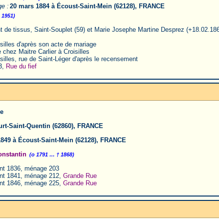
e :
20 mars 1884 à Écoust-Saint-Mein (62128), FRANCE
 1951)
nt de tissus, Saint-Souplet (59) et Marie Josephe Martine Desprez (+18.02.18
illes d'après son acte de mariage
chez Maitre Carlier à Croisilles
illes, rue de Saint-Léger d'après le recensement
3,
Rue du fief
se
urt-Saint-Quentin (62860), FRANCE
 1849 à Écoust-Saint-Mein (62128), FRANCE
nstantin
(o 1791 … † 1868)
t 1836, ménage 203
t 1841, ménage 212,
Grande Rue
t 1846, ménage 225,
Grande Rue