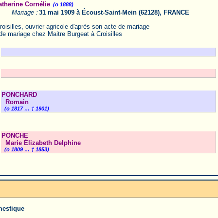
herine Cornélie
(o 1888)
Mariage :
31 mai 1909 à Écoust-Saint-Mein (62128), FRANCE
oisilles, ouvrier agricole d'après son acte de mariage
de mariage chez Maitre Burgeat à Croisilles
PONCHARD
Romain
(o 1817 … † 1901)
PONCHE
Marie Élizabeth Delphine
(o 1809 … † 1853)
mestique