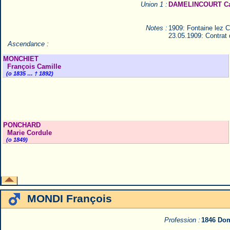
Union 1 :
DAMELINCOURT Cat
Notes :
1909: Fontaine lez Cr
23.05.1909: Contrat 
Ascendance :
MONCHIET
François Camille
(o 1835 … † 1892)
PONCHARD
Marie Cordule
(o 1849)
MONDI François
Profession :
1846 Do