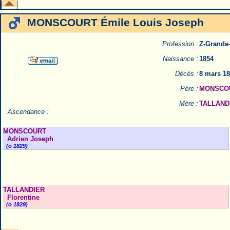
MONSCOURT Émile Louis Joseph
Profession :
Z-Grande
Naissance :
1854
Décès :
8 mars 18
Père :
MONSCOU
Mère :
TALLANDI
Ascendance :
MONSCOURT
Adrien Joseph
(o 1829)
TALLANDIER
Florentine
(o 1829)