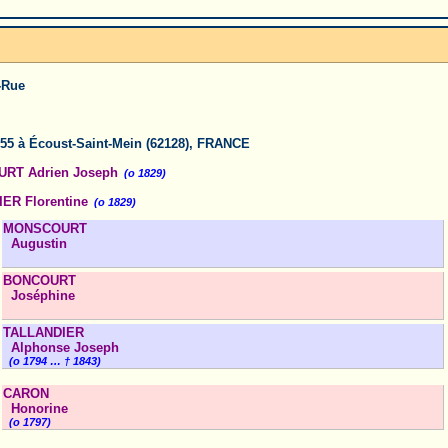
-Rue
55 à Écoust-Saint-Mein (62128), FRANCE
RT Adrien Joseph
(o 1829)
ER Florentine
(o 1829)
MONSCOURT
Augustin
BONCOURT
Joséphine
TALLANDIER
Alphonse Joseph
(o 1794 … † 1843)
CARON
Honorine
(o 1797)