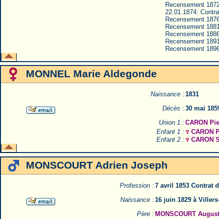
Recensement 1872
22.01.1874: Contrat
Recensement 1876
Recensement 1881
Recensement 1886
Recensement 1891
Recensement 1896
MONNEL Marie Aldegonde
Naissance :
1831
Décès :
30 mai 185
Union 1 :
CARON Pier
Enfant 1 :
CARON Po
Enfant 2 :
CARON S
MONSCOURT Adrien Joseph
Profession :
7 avril 1853 Contrat
Naissance :
16 juin 1829 à Ville
Père :
MONSCOURT August