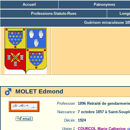
Accueil
Patronymes
Professions-Statuts-Rues
Longé
Guérison miraculeuse 18
MOLET Edmond
Profession :
1896 Retraité de gendarmerie
Naissance :
7 octobre 1857 à Saint-Soup
Décès :
1924
Union 1 :
COURCOL Marie Catherine
(