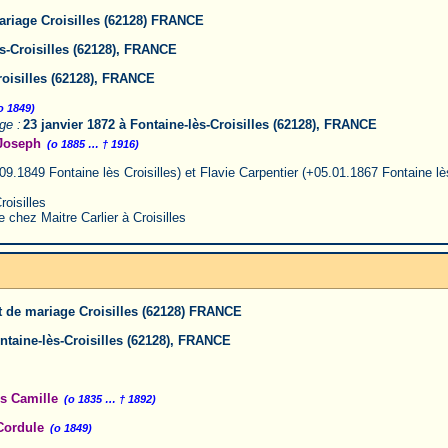
mariage Croisilles (62128) FRANCE
ès-Croisilles (62128), FRANCE
roisilles (62128), FRANCE
o 1849)
ge :
23 janvier 1872 à Fontaine-lès-Croisilles (62128), FRANCE
Joseph
(o 1885 … † 1916)
9.1849 Fontaine lès Croisilles) et Flavie Carpentier (+05.01.1867 Fontaine lès
roisilles
 chez Maitre Carlier à Croisilles
t de mariage Croisilles (62128) FRANCE
ontaine-lès-Croisilles (62128), FRANCE
s Camille
(o 1835 … † 1892)
ordule
(o 1849)