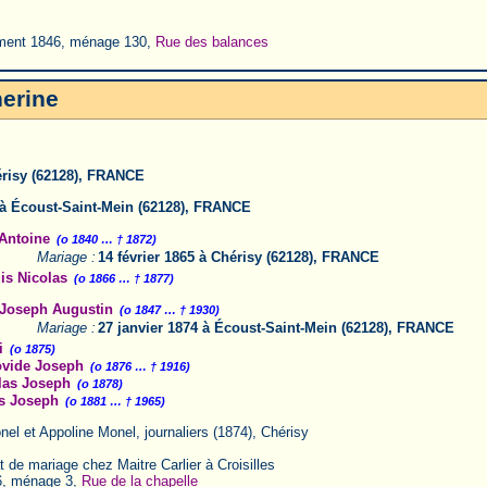
ent 1846, ménage 130,
Rue des balances
herine
érisy (62128), FRANCE
à Écoust-Saint-Mein (62128), FRANCE
Antoine
(o 1840 … † 1872)
Mariage :
14 février 1865 à Chérisy (62128), FRANCE
s Nicolas
(o 1866 … † 1877)
Joseph Augustin
(o 1847 … † 1930)
Mariage :
27 janvier 1874 à Écoust-Saint-Mein (62128), FRANCE
i
(o 1875)
vide Joseph
(o 1876 … † 1916)
as Joseph
(o 1878)
s Joseph
(o 1881 … † 1965)
nel et Appoline Monel, journaliers (1874), Chérisy
 de mariage chez Maitre Carlier à Croisilles
, ménage 3,
Rue de la chapelle