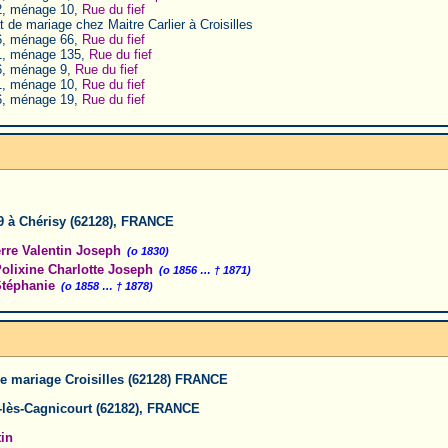
, ménage 10,
Rue du fief
 de mariage chez Maitre Carlier à Croisilles
, ménage 66,
Rue du fief
, ménage 135,
Rue du fief
, ménage 9,
Rue du fief
, ménage 10,
Rue du fief
, ménage 19,
Rue du fief
9 à Chérisy (62128), FRANCE
re Valentin Joseph
(o 1830)
lixine Charlotte Joseph
(o 1856 … † 1871)
téphanie
(o 1858 … † 1878)
 de mariage Croisilles (62128) FRANCE
rs-lès-Cagnicourt (62182), FRANCE
in