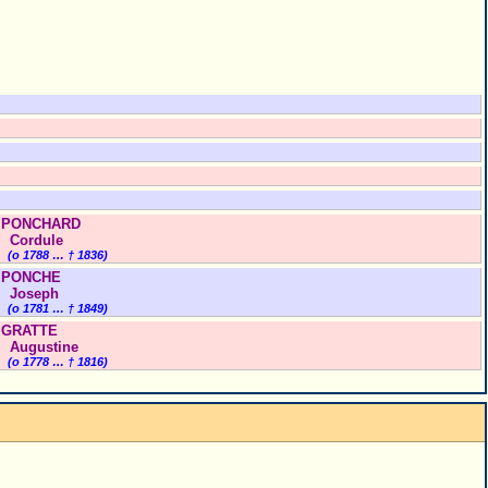
PONCHARD
Cordule
(o 1788 … † 1836)
PONCHE
Joseph
(o 1781 … † 1849)
GRATTE
Augustine
(o 1778 … † 1816)