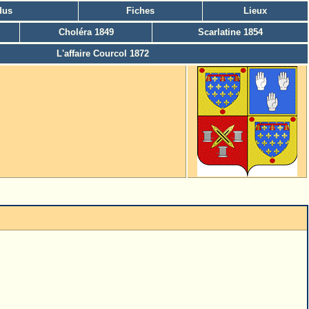
dus
Fiches
Lieux
Choléra 1849
Scarlatine 1854
L'affaire Courcol 1872