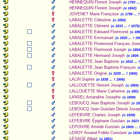
HENNEQUIN Florent Joseph
(o 1793 …
HENNEQUIN Florent Joseph
(o 1842)
JOVENET Marie Françoise
(o 1799 … †
LABALETTE Célestine
(o 1850)
LABALETTE Clément
(o 1833 … † 1875)
LABALETTE Edouard Florimond
(o 18
LABALETTE Emmanuel
(o 1820 … † 19
LABALETTE Florémond François Jos
LABALETTE Florimond Joseph
(o 1854
LABALETTE Hermand Joseph
(o 1804
LABALETTE Jean Baptiste
(o 1818 … †
LABALETTE Jean Baptiste François
(
LABALETTE Origine
(o 1839 … † 1900)
LALIN Sophie
(o 1838 … † 1895)
LALLOUETTE Honoré Joseph
(o 1864)
LALLOUETTE Marie Catherine
(o 1851
LANSEL Amandine Josephe
(o 1849)
LEBOUCQ Jean Baptiste Joseph
(o 1
LEBOUCQ Jean Guislain Désiré Jose
LEFEBVRE Charles Joseph
(o 1839)
LEFEBVRE Épiphane Guislain
(o 1823
LEPOIVRE Amédé Guislain
(o 1809 … 
LEROY Amand Fidèle Constant
(o 183
LESAGE Albert
(o 1851)