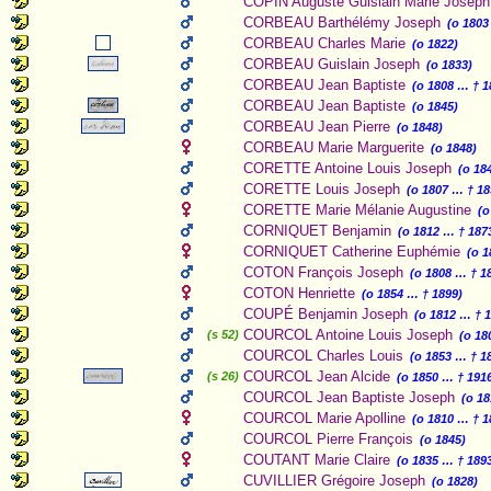
COPIN Auguste Guislain Marie Joseph
CORBEAU Barthélémy Joseph
(o 1803
CORBEAU Charles Marie
(o 1822)
CORBEAU Guislain Joseph
(o 1833)
CORBEAU Jean Baptiste
(o 1808 … † 1
CORBEAU Jean Baptiste
(o 1845)
CORBEAU Jean Pierre
(o 1848)
CORBEAU Marie Marguerite
(o 1848)
CORETTE Antoine Louis Joseph
(o 18
CORETTE Louis Joseph
(o 1807 … † 18
CORETTE Marie Mélanie Augustine
(o
CORNIQUET Benjamin
(o 1812 … † 187
CORNIQUET Catherine Euphémie
(o 
COTON François Joseph
(o 1808 … † 1
COTON Henriette
(o 1854 … † 1899)
COUPÉ Benjamin Joseph
(o 1812 … † 
COURCOL Antoine Louis Joseph
(s 52)
(o 18
COURCOL Charles Louis
(o 1853 … † 1
COURCOL Jean Alcide
(s 26)
(o 1850 … † 191
COURCOL Jean Baptiste Joseph
(o 1
COURCOL Marie Apolline
(o 1810 … † 1
COURCOL Pierre François
(o 1845)
COUTANT Marie Claire
(o 1835 … † 189
CUVILLIER Grégoire Joseph
(o 1828)