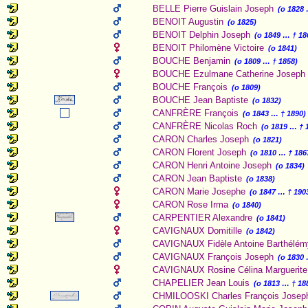
BELLE Pierre Guislain Joseph
(o 1828 
BENOIT Augustin
(o 1825)
BENOIT Delphin Joseph
(o 1849 … † 18
BENOIT Philomène Victoire
(o 1841)
BOUCHE Benjamin
(o 1809 … † 1858)
BOUCHE Ezulmane Catherine Joseph
BOUCHE François
(o 1809)
BOUCHE Jean Baptiste
(o 1832)
CANFRÈRE François
(o 1843 … † 1890)
CANFRÈRE Nicolas Roch
(o 1819 … † 
CARON Charles Joseph
(o 1821)
CARON Florent Joseph
(o 1810 … † 186
CARON Henri Antoine Joseph
(o 1834)
CARON Jean Baptiste
(o 1838)
CARON Marie Josephe
(o 1847 … † 190
CARON Rose Irma
(o 1840)
CARPENTIER Alexandre
(o 1841)
CAVIGNAUX Domitille
(o 1842)
CAVIGNAUX Fidèle Antoine Barthélém
CAVIGNAUX François Joseph
(o 1830 
CAVIGNAUX Rosine Célina Marguerite
CHAPELIER Jean Louis
(o 1813 … † 18
CHMILOOSKI Charles François Josep