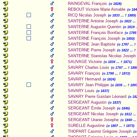
RAINGEVAL François
(o 1828)
REBOUT Victoire Marie Aimable
(o 184
RICQ Nicolas Joseph
(o 1833 … † 1889)
SANTERNE Antoine Joseph
(o 1822 … 
SANTERNE Augustin Quentin
(o 1819 
SANTERNE François Boniface
(o 1785
SANTERNE François Joseph
(o 1850)
SANTERNE Jean Baptiste
(o 1787 … †
SANTERNE Pierre Joseph
(o 1822 … †
SANTERNE Stanislas Nicolas Joseph
SAUVAGE Victoire
(o 1834 … † 1871)
SAVARY Charles Louis
(o 1797 … † 188
SAVARY François
(o 1799 … † 1872)
SAVARY Hermand
(o 1824)
SAVARY Jean Philippe
(o 1835 … † 189
SAVARY Louis
(o 1837)
SAVARY Pierre Guislain Léonard
(o 18
SERGEANT Augustin
(o 1837)
SERGEANT Émile Joseph
(o 1846)
SERGEANT Nicolas Joseph
(o 1812 … 
SERGEANT Uranie Josephe
(o 1840 …
SURELLE Augustine
(o 1807 … † 1873)
THOPART Casimir Grégoire Joseph
(o