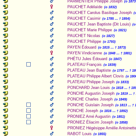
PARMENTIER Philippe Joseph
(o 1873
PAUCHET Adélaïde
(o 1832)
PAUCHET Carolus Basilique Joseph
(
PAUCHET Casimir
(o 1785 … † 1854)
PAUCHET Jean Baptiste (Dit Louis)
(o
PAUCHET Marie Philippe
(o 1821)
PAUCHET Nicolas
(o 1827)
PAUCHET Philippe
(o 1793)
PAYEN Édouard
(o 1815 … † 1873)
PAYEN Vindicienne
(o 1848 … † 1881)
PHÉTU Jules Édouard
(o 1847)
PLATEAU François
(o 1839)
PLATEAU Jean Baptiste
(o 1797 … † 18
PLATEAU Philippe Albert Clovis
(o 180
PLATEAU Philippe Joseph
(o 1833)
PONCHARD Jean Louis
(o 1818 … † 18
PONCHE Augustin Joseph
(o 1819 … †
PONCHE Charles Joseph
(o 1849)
PONCHE Guislain Joseph
(o 1813 … † 
PONCHE Joseph
(o 1816 … † 1892)
PRONIEZ Amé Augustin
(o 1851)
PRONIEZ Éliacim Joseph
(o 1858)
PRONIEZ Hégésippe Amélie Antoinett
RABOT Louis
(o 1855)