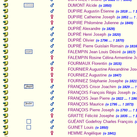
DUMONT Alcide
(o 1850)
DUPIRE Augustin Étienne
(o 1818 … † 
DUPIRE Catherine Joseph
(o 1851 … † 
DUPIRE Philomène Julienne
(o 1849)
DUPRÉ Alexandre
(o 1828)
DUPRÉ Henri Joseph
(o 1820)
DUPRÉ Olivier
(o 1796 … † 1870)
DUPRÉ Pierre Guislain Romain
(o 181
FALEMPIN Jean Louis Désiré
(o 1817)
FALEMPIN Rosine Célina Armentine J
FOURMAUX Florentin
(o 1815)
FOURNIER Augustine Alexandrine Jos
FOURNIEZ Augustine
(o 1847)
FOURNIEZ Stéphanie Josephe
(o 1821
FRANÇOIS Crisor Joachim
(o 1829 … †
FRANÇOIS François Régis Joseph
(o
FRANÇOIS Jean Pierre
(o 1822 … † 186
FRANÇOIS Maurice
(o 1795 … † 1873)
FRANÇOIS Pierre Joseph
(o 1793 … † 
GRATTE Félicité Josephe
(o 1835 … † 
GUÉANT Godefroy Charles François
(
GUINET Louis
(o 1850)
HEMME Angélique
(o 1841)