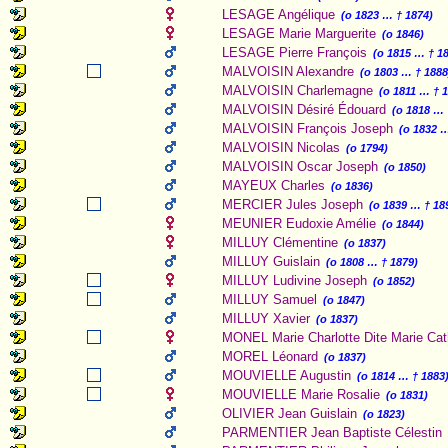
LESAGE Angélique
(o 1823 … † 1874)
LESAGE Marie Marguerite
(o 1846)
LESAGE Pierre François
(o 1815 … † 1
MALVOISIN Alexandre
(o 1803 … † 1888
MALVOISIN Charlemagne
(o 1811 … † 
MALVOISIN Désiré Édouard
(o 1818 … 
MALVOISIN François Joseph
(o 1832 
MALVOISIN Nicolas
(o 1794)
MALVOISIN Oscar Joseph
(o 1850)
MAYEUX Charles
(o 1836)
MERCIER Jules Joseph
(o 1839 … † 18
MEUNIER Eudoxie Amélie
(o 1844)
MILLUY Clémentine
(o 1837)
MILLUY Guislain
(o 1808 … † 1879)
MILLUY Ludivine Joseph
(o 1852)
MILLUY Samuel
(o 1847)
MILLUY Xavier
(o 1837)
MONEL Marie Charlotte Dite Marie Cat
MOREL Léonard
(o 1837)
MOUVIELLE Augustin
(o 1814 … † 1883
MOUVIELLE Marie Rosalie
(o 1831)
OLIVIER Jean Guislain
(o 1823)
PARMENTIER Jean Baptiste Célestin