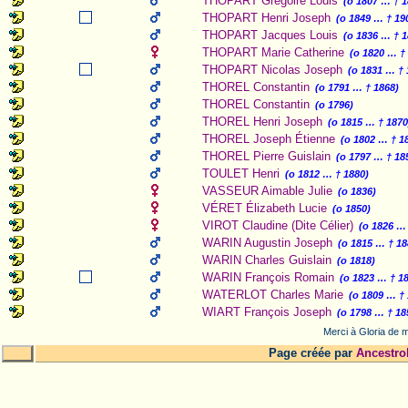
THOPART Grégoire Louis
(o 1807 … † 1
THOPART Henri Joseph
(o 1849 … † 19
THOPART Jacques Louis
(o 1836 … † 1
THOPART Marie Catherine
(o 1820 … †
THOPART Nicolas Joseph
(o 1831 … † 
THOREL Constantin
(o 1791 … † 1868)
THOREL Constantin
(o 1796)
THOREL Henri Joseph
(o 1815 … † 1870
THOREL Joseph Étienne
(o 1802 … † 1
THOREL Pierre Guislain
(o 1797 … † 18
TOULET Henri
(o 1812 … † 1880)
VASSEUR Aimable Julie
(o 1836)
VÉRET Élizabeth Lucie
(o 1850)
VIROT Claudine (Dite Célier)
(o 1826 …
WARIN Augustin Joseph
(o 1815 … † 18
WARIN Charles Guislain
(o 1818)
WARIN François Romain
(o 1823 … † 1
WATERLOT Charles Marie
(o 1809 … †
WIART François Joseph
(o 1798 … † 18
Merci à Gloria de m
Page créée par
Ancestro