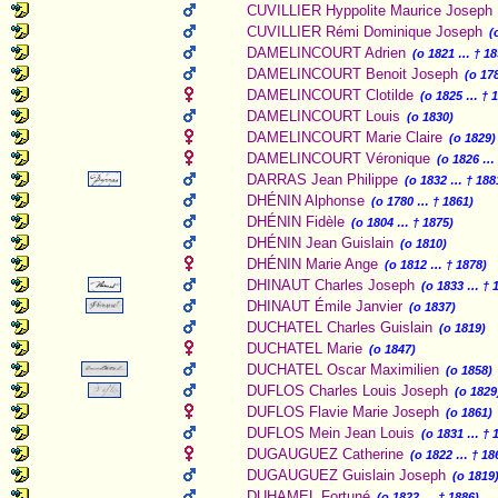
CUVILLIER Hyppolite Maurice Joseph
CUVILLIER Rémi Dominique Joseph
(
DAMELINCOURT Adrien
(o 1821 … † 18
DAMELINCOURT Benoit Joseph
(o 17
DAMELINCOURT Clotilde
(o 1825 … † 
DAMELINCOURT Louis
(o 1830)
DAMELINCOURT Marie Claire
(o 1829)
DAMELINCOURT Véronique
(o 1826 … 
DARRAS Jean Philippe
(o 1832 … † 188
DHÉNIN Alphonse
(o 1780 … † 1861)
DHÉNIN Fidèle
(o 1804 … † 1875)
DHÉNIN Jean Guislain
(o 1810)
DHÉNIN Marie Ange
(o 1812 … † 1878)
DHINAUT Charles Joseph
(o 1833 … † 
DHINAUT Émile Janvier
(o 1837)
DUCHATEL Charles Guislain
(o 1819)
DUCHATEL Marie
(o 1847)
DUCHATEL Oscar Maximilien
(o 1858)
DUFLOS Charles Louis Joseph
(o 1829
DUFLOS Flavie Marie Joseph
(o 1861)
DUFLOS Mein Jean Louis
(o 1831 … † 
DUGAUGUEZ Catherine
(o 1822 … † 18
DUGAUGUEZ Guislain Joseph
(o 1819
DUHAMEL Fortuné
(o 1822 … † 1886)