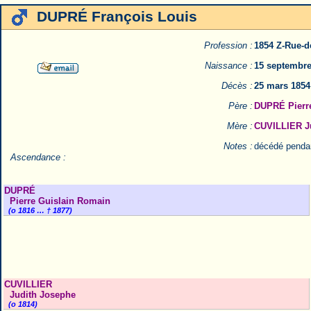
DUPRÉ François Louis
Profession :
1854 Z-Rue-d
Naissance :
15 septembre
Décès :
25 mars 1854
Père :
DUPRÉ Pierr
Mère :
CUVILLIER J
Notes :
décédé pendan
Ascendance :
DUPRÉ
Pierre Guislain Romain
(o 1816 … † 1877)
CUVILLIER
Judith Josephe
(o 1814)