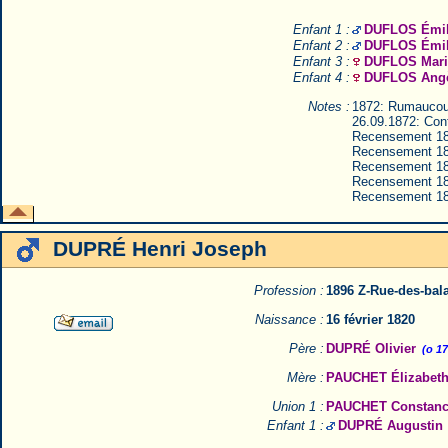
Enfant 1 :
DUFLOS Émile
Enfant 2 :
DUFLOS Émile
Enfant 3 :
DUFLOS Marie
Enfant 4 :
DUFLOS Angè
Notes :
1872: Rumaucou
26.09.1872: Cont
Recensement 18
Recensement 18
Recensement 18
Recensement 18
Recensement 18
DUPRÉ Henri Joseph
Profession :
1896 Z-Rue-des-bal
Naissance :
16 février 1820
Père :
DUPRÉ Olivier
(o 1
Mère :
PAUCHET Élizabet
Union 1 :
PAUCHET Constan
Enfant 1 :
DUPRÉ Augustin