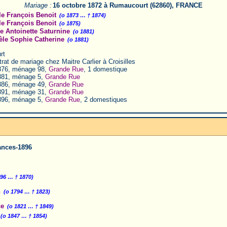
Mariage :
16 octobre 1872 à Rumaucourt (62860), FRANCE
 François Benoit
(o 1873 … † 1874)
 François Benoit
(o 1875)
 Antoinette Saturnine
(o 1881)
le Sophie Catherine
(o 1881)
rt
rat de mariage chez Maitre Carlier à Croisilles
76, ménage 98,
Grande Rue
, 1 domestique
81, ménage 5,
Grande Rue
86, ménage 49,
Grande Rue
91, ménage 31,
Grande Rue
96, ménage 5,
Grande Rue
, 2 domestiques
ances-1896
796 … † 1870)
h
(o 1794 … † 1823)
ce
(o 1821 … † 1849)
(o 1847 … † 1854)