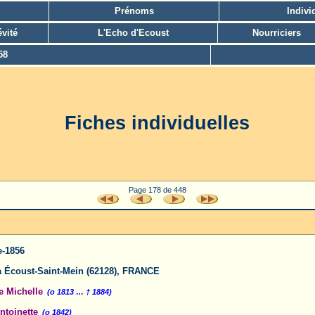
Prénoms
Indivi
vité
L'Echo d'Ecoust
Nourriciers
58
Fiches individuelles
Page 178 de 448
e-1856
 Écoust-Saint-Mein (62128), FRANCE
 Michelle
(o 1813 … † 1884)
ntoinette
(o 1842)