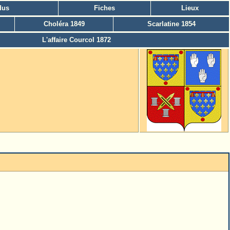
dus
Fiches
Lieux
Choléra 1849
Scarlatine 1854
L'affaire Courcol 1872