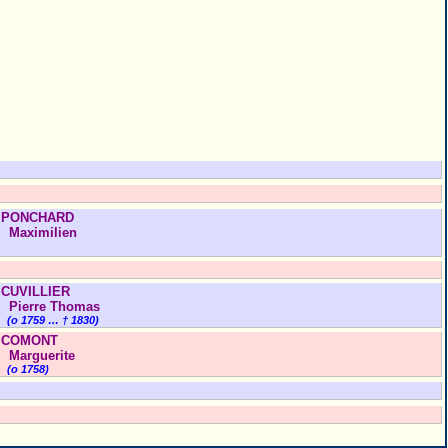
PONCHARD
Maximilien
CUVILLIER
Pierre Thomas
(o 1759 … † 1830)
COMONT
Marguerite
(o 1758)