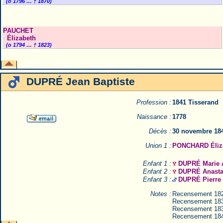
(o 1796 … † 1870)
PAUCHET
Élizabeth
(o 1794 … † 1823)
DUPRÉ Jean Baptiste
Profession :
1841 Tisserand
Naissance :
1778
Décès :
30 novembre 184
Union 1 :
PONCHARD Éliz
Enfant 1 :
DUPRÉ Marie 
Enfant 2 :
DUPRÉ Anasta
Enfant 3 :
DUPRÉ Pierre 
Notes :
Recensement 18
Recensement 18
Recensement 18
Recensement 18