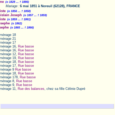
ne
(o 1828 … † 1886)
Mariage :
6 mai 1851 à Noreuil (62128), FRANCE
iste
(o 1856 … † 1858)
islain Joseph
(o 1857 … † 1859)
iste
(o 1859 … † 1861)
osephe
(o 1862)
sephe
(o 1865 … † 1866)
 ménage 18
 ménage 21
 ménage 17
 ménage 16,
Rue basse
 ménage 16,
Rue basse
 ménage 12,
Rue basse
 ménage 19,
Rue basse
 ménage 18,
Rue basse
 ménage 17,
Rue basse
 ménage 9
Rue basse
 ménage 18,
Rue basse
 ménage 178,
Rue basse
 ménage 8,
Rue basse
 ménage 9,
Rue basse
 ménage 11,
Rue des balances
, chez sa fille Célinie Dupré