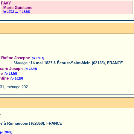
PAVY
Marie Guislaine
(o 1792 … † 1859)
r
 Rufine Josephe
(o 1801)
Mariage :
14 mai 1823 à Écoust-Saint-Mein (62128), FRANCE
aire Joseph
(o 1824)
ie
(o 1826)
tine
(o 1829)
31, ménage 202
r
47 à Rumaucourt (62860), FRANCE
(o 1842)