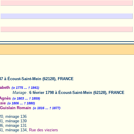
7 à Écoust-Saint-Mein (62128), FRANCE
abeth
(o 1775 … † 1841)
Mariage :
6 février 1798 à Écoust-Saint-Mein (62128), FRANCE
Agnès
(o 1803 … † 1859)
sie
(o 1806 … † 1880)
Guislain Romain
(o 1816 … † 1877)
20, ménage 136
31, ménage 139
36, ménage 131
41, ménage 134,
Rue des vieziers