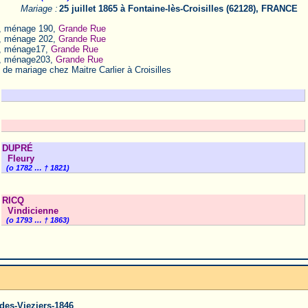
Mariage :
25 juillet 1865 à Fontaine-lès-Croisilles (62128), FRANCE
, ménage 190,
Grande Rue
, ménage 202,
Grande Rue
, ménage17,
Grande Rue
, ménage203,
Grande Rue
 de mariage chez Maitre Carlier à Croisilles
DUPRÉ
Fleury
(o 1782 … † 1821)
RICQ
Vindicienne
(o 1793 … † 1863)
des-Vieziers-1846