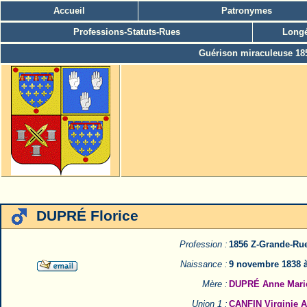
Accueil
Patronymes
Professions-Statuts-Rues
Longé
Guérison miraculeuse 18
DUPRÉ Florice
Profession :
1856 Z-Grande-Ru
Naissance :
9 novembre 1838 à
Mère :
DUPRÉ Anne Marie
Union 1 :
CANFIN Virginie A