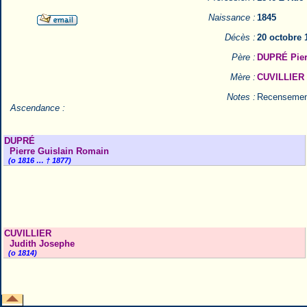
Naissance :
1845
Décès :
20 octobre 
Père :
DUPRÉ Pier
Mère :
CUVILLIER 
Notes :
Recensemen
Ascendance :
DUPRÉ
Pierre Guislain Romain
(o 1816 … † 1877)
CUVILLIER
Judith Josephe
(o 1814)