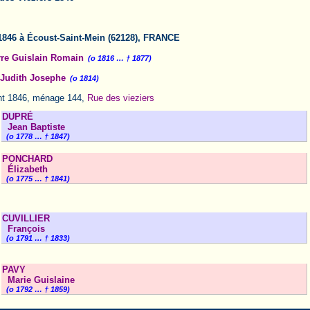
1846 à Écoust-Saint-Mein (62128), FRANCE
re Guislain Romain
(o 1816 … † 1877)
Judith Josephe
(o 1814)
t 1846, ménage 144,
Rue des vieziers
DUPRÉ
Jean Baptiste
(o 1778 … † 1847)
PONCHARD
Élizabeth
(o 1775 … † 1841)
CUVILLIER
François
(o 1791 … † 1833)
PAVY
Marie Guislaine
(o 1792 … † 1859)