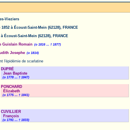
es-Vieziers
 1852 à Écoust-Saint-Mein (62128), FRANCE
 à Écoust-Saint-Mein (62128), FRANCE
e Guislain Romain
(o 1816 … † 1877)
udith Josephe
(o 1814)
t l'épidémie de scarlatine
DUPRÉ
Jean Baptiste
(o 1778 … † 1847)
PONCHARD
Élizabeth
(o 1775 … † 1841)
CUVILLIER
François
(o 1791 … † 1833)