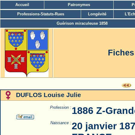
Accueil
Patronymes
P
Professions-Statuts-Rues
Longévité
L'Ech
Guérison miraculeuse 1858
Fiches
DUFLOS Louise Julie
Profession :
1886 Z-Grand
Naissance :
20 janvier 18