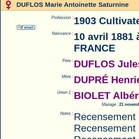
DUFLOS Marie Antoinette Saturnine
Profession :
1903 Cultivat
Naissance :
10 avril 1881
FRANCE
Père :
DUFLOS Jule
Mère :
DUPRÉ Henrie
Union 1 :
BIOLET Albér
Mariage :
21 novemb
Notes :
Recensement 
Recensement 