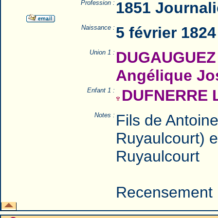
Profession :
1851 Journali
Naissance :
5 février 182
Union 1 :
DUGAUGUEZ N
Angélique J
Enfant 1 :
DUFNERRE L
Notes :
Fils de Antoin
Ruyaulcourt) e
Ruyaulcourt
Recensement 