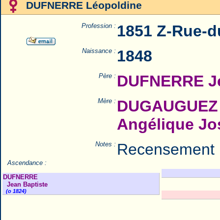
DUFNERRE Léopoldine
Profession :
1851 Z-Rue-du
Naissance :
1848
Père :
DUFNERRE Je
Mère :
DUGAUGUEZ N
Angélique J
Notes :
Recensement 
Ascendance :
DUFNERRE
Jean Baptiste
(o 1824)