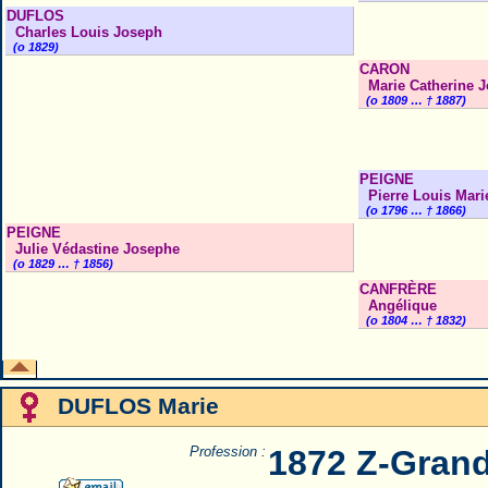
DUFLOS
Charles Louis Joseph
(o 1829)
CARON
Marie Catherine 
(o 1809 … † 1887)
PEIGNE
Pierre Louis Mari
(o 1796 … † 1866)
PEIGNE
Julie Védastine Josephe
(o 1829 … † 1856)
CANFRÈRE
Angélique
(o 1804 … † 1832)
DUFLOS Marie
Profession :
1872 Z-Gran