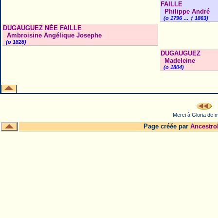
FAILLE
Philippe André
(o 1796 … † 1863)
DUGAUGUEZ NÉE FAILLE
Ambroisine Angélique Josephe
(o 1828)
DUGAUGUEZ
Madeleine
(o 1804)
Merci à Gloria de m
Page créée par
Ancestro