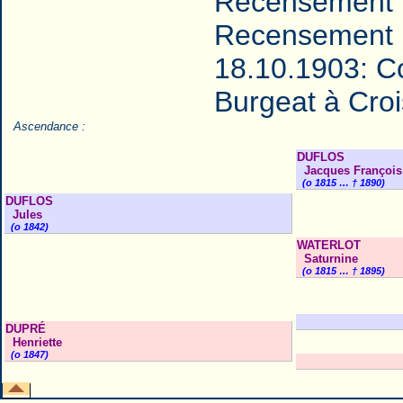
Recensement 
Recensement 
18.10.1903: C
Burgeat à Crois
Ascendance :
DUFLOS
Jacques François
(o 1815 … † 1890)
DUFLOS
Jules
(o 1842)
WATERLOT
Saturnine
(o 1815 … † 1895)
DUPRÉ
Henriette
(o 1847)