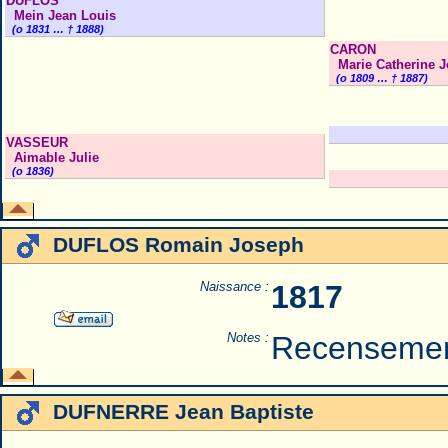
DUFLOS
Mein Jean Louis
(o 1831 … † 1888)
CARON
Marie Catherine 
(o 1809 … † 1887)
VASSEUR
Aimable Julie
(o 1836)
DUFLOS Romain Joseph
Naissance :
1817
Notes :
Recensemen
DUFNERRE Jean Baptiste