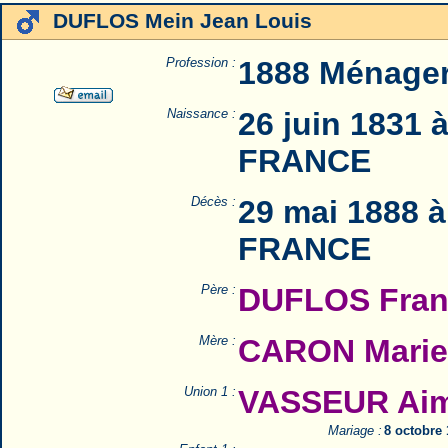
DUFLOS Mein Jean Louis
Profession :
1888 Ménage
Naissance :
26 juin 1831 
FRANCE
Décès :
29 mai 1888 à
FRANCE
Père :
DUFLOS Franç
Mère :
CARON Marie
Union 1 :
VASSEUR Aima
Mariage :
8 octobre