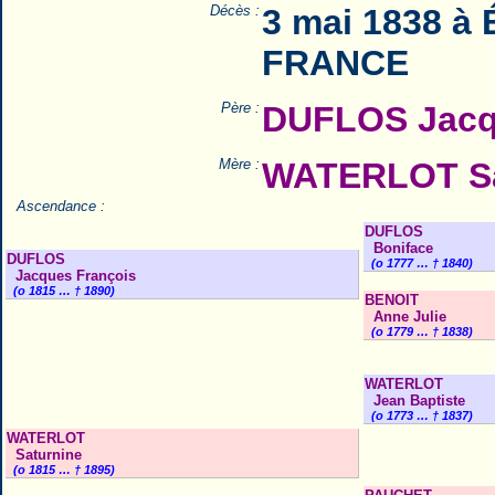
Décès :
3 mai 1838 à 
FRANCE
Père :
DUFLOS Jacq
Mère :
WATERLOT Sa
Ascendance :
DUFLOS
Boniface
DUFLOS
(o 1777 … † 1840)
Jacques François
(o 1815 … † 1890)
BENOIT
Anne Julie
(o 1779 … † 1838)
WATERLOT
Jean Baptiste
(o 1773 … † 1837)
WATERLOT
Saturnine
(o 1815 … † 1895)