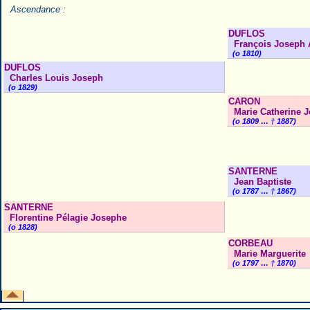
Ascendance :
DUFLOS
François Joseph A
(o 1810)
DUFLOS
Charles Louis Joseph
(o 1829)
CARON
Marie Catherine 
(o 1809 … † 1887)
SANTERNE
Jean Baptiste
(o 1787 … † 1867)
SANTERNE
Florentine Pélagie Josephe
(o 1828)
CORBEAU
Marie Marguerite
(o 1797 … † 1870)