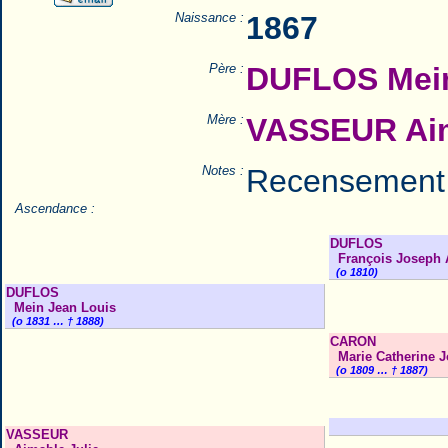
Naissance :
1867
Père :
DUFLOS Mein
Mère :
VASSEUR Aim
Notes :
Recensement
Ascendance :
DUFLOS
François Joseph A
(o 1810)
DUFLOS
Mein Jean Louis
(o 1831 … † 1888)
CARON
Marie Catherine 
(o 1809 … † 1887)
VASSEUR