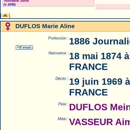
Aimable Julie
(o 1836)
DUFLOS Marie Aline
Profession :
1886 Journali
Naissance :
18 mai 1874 à
FRANCE
Décès :
19 juin 1969 
FRANCE
Père :
DUFLOS Mein
Mère :
VASSEUR Aima