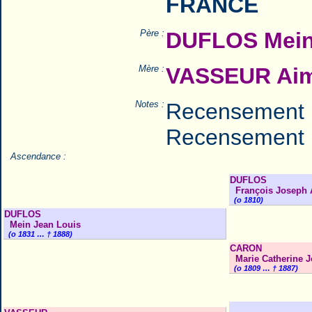
FRANCE
Père :
DUFLOS Mein
Mère :
VASSEUR Aima
Notes :
Recensement 
Recensement 
Ascendance :
DUFLOS
François Joseph A
(o 1810)
DUFLOS
Mein Jean Louis
(o 1831 … † 1888)
CARON
Marie Catherine 
(o 1809 … † 1887)