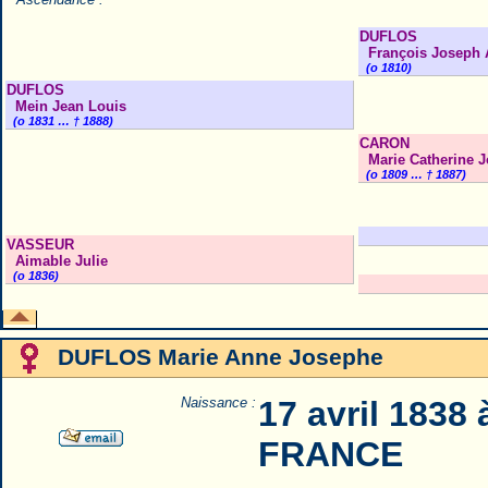
DUFLOS
François Joseph A
(o 1810)
DUFLOS
Mein Jean Louis
(o 1831 … † 1888)
CARON
Marie Catherine 
(o 1809 … † 1887)
VASSEUR
Aimable Julie
(o 1836)
DUFLOS Marie Anne Josephe
Naissance :
17 avril 1838
FRANCE