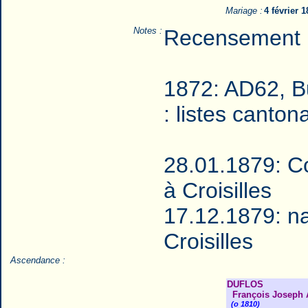
Mariage :
4 février 
Notes :
Recensement 
1872: AD62, Bu
: listes canto
28.01.1879: Co
à Croisilles
17.12.1879: na
Croisilles
Ascendance :
DUFLOS
François Joseph A
(o 1810)