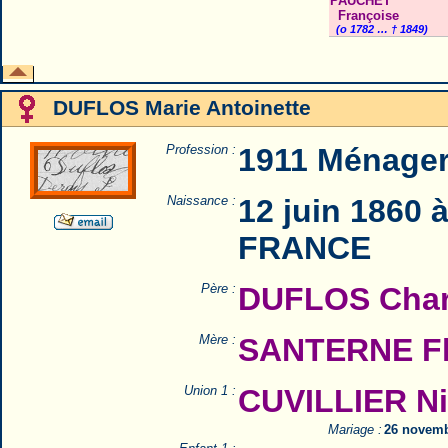
PAUCHET
Françoise
(o 1782 … † 1849)
DUFLOS Marie Antoinette
Profession :
1911 Ménage
Naissance :
12 juin 1860 
FRANCE
Père :
DUFLOS Char
Mère :
SANTERNE Flo
Union 1 :
CUVILLIER Ni
Mariage :
26 novemb