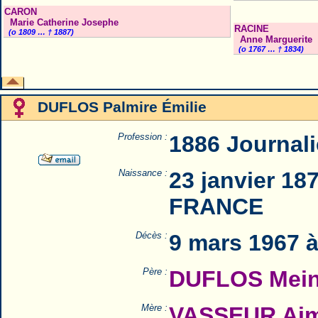
CARON
Marie Catherine Josephe
RACINE
(o 1809 … † 1887)
Anne Marguerite
(o 1767 … † 1834)
DUFLOS Palmire Émilie
Profession :
1886 Journali
Naissance :
23 janvier 18
FRANCE
Décès :
9 mars 1967 
Père :
DUFLOS Mein
Mère :
VASSEUR Aima