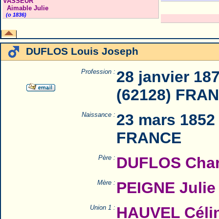
VASSEUR
Aimable Julie
(o 1836)
DUFLOS Louis Joseph
Profession :
28 janvier 18
(62128) FRA
Naissance :
23 mars 1852 
FRANCE
Père :
DUFLOS Char
Mère :
PEIGNE Julie
Union 1 :
HAUVEL Célin