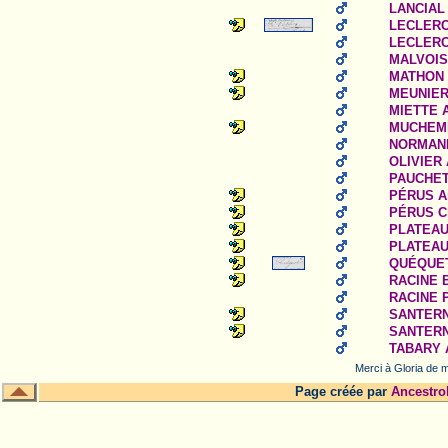
LANCIAL 
LECLERCQ
LECLERCQ
MALVOISI
MATHON J
MEUNIER 
MIETTE A
MUCHEMB
NORMAND
OLIVIER 
PAUCHET
PÉRUS An
PÉRUS Ch
PLATEAU 
PLATEAU 
QUÉQUET 
RACINE B
RACINE P
SANTERN
SANTERNE
TABARY A
Merci à Gloria de m
Page créée par
Ancestro