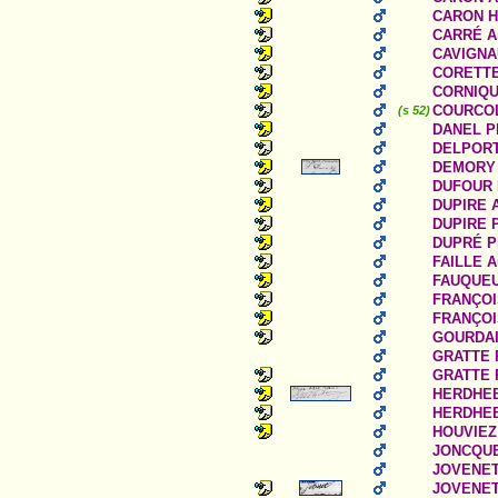
CARON He
CARRÉ A
CAVIGNAU
CORETTE 
CORNIQU
COURCOL 
(s 52)
DANEL Ph
DELPORT
DEMORY P
DUFOUR P
DUPIRE A
DUPIRE P
DUPRÉ Ph
FAILLE A
FAUQUEUX
FRANÇOIS
FRANÇOIS
GOURDAIN
GRATTE P
GRATTE P
HERDHEBA
HERDHEBA
HOUVIEZ 
JONCQUE
JOVENET 
JOVENET 