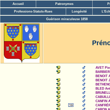
Accueil
Patronymes
P
Professions-Statuts-Rues
Longévité
L'Ech
Guérison miraculeuse 1858
Préno
AVET Pie
BARBIER 
BENOIT A
BENOIT Je
BETHENCO
BLED Ant
BRUNELLE
CABUILLE
CANFIN A
CANFRÈRE
CARON A