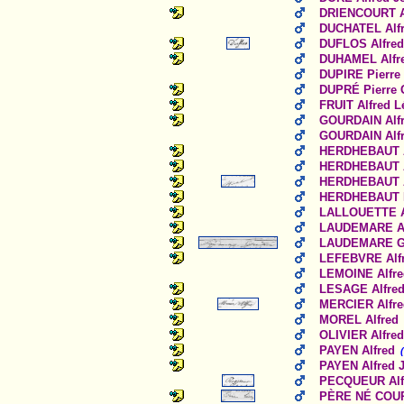
DRIENCOURT A
DUCHATEL Alfr
DUFLOS Alfred
DUHAMEL Alfr
DUPIRE Pierre 
DUPRÉ Pierre G
FRUIT Alfred L
GOURDAIN Alfr
GOURDAIN Alfr
HERDHEBAUT A
HERDHEBAUT Al
HERDHEBAUT Al
HERDHEBAUT Fr
LALLOUETTE A
LAUDEMARE Alf
LAUDEMARE Gu
LEFEBVRE Alfr
LEMOINE Alfred
LESAGE Alfre
MERCIER Alfre
MOREL Alfred
OLIVIER Alfred
PAYEN Alfred
PAYEN Alfred 
PECQUEUR Alf
PÈRE NÉ COUR