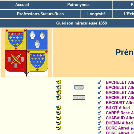
Accueil
Patronymes
P
Professions-Statuts-Rues
Longévité
L'Ech
Guérison miraculeuse 1858
Prén
BACHELET Alf
BACHELET Alfr
BACHELET Alfr
BACHELET Alf
BÉCOURT Alfre
BILOT Alfred
CARRÉ René Al
CHABAUD Alfre
DHÉNIN Alfred
DORÉ Alfred
(
DORÉ Alfred J