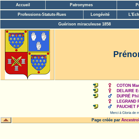
Accueil
Patronymes
P
Professions-Statuts-Rues
Longévité
L'Ech
Guérison miraculeuse 1858
Prénom
COTON Mari
DELAIRE Es
DUPRÉ Phil
LEGRAND P
PAUCHET Pa
Merci à Gloria de m
Page créée par
Ancestro