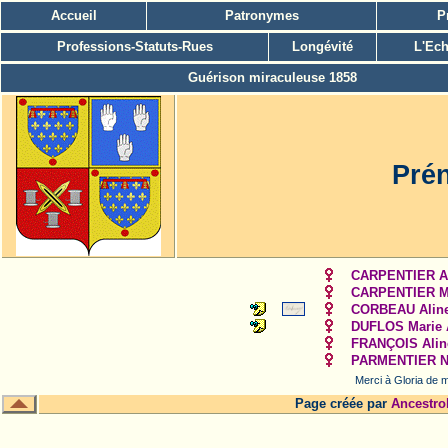
Accueil
Patronymes
P
Professions-Statuts-Rues
Longévité
L'Ech
Guérison miraculeuse 1858
Prén
CARPENTIER Al
CARPENTIER Ma
CORBEAU Alin
DUFLOS Marie 
FRANÇOIS Alin
PARMENTIER N
Merci à Gloria de m
Page créée par
Ancestro