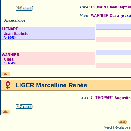
Père :
LIÉNARD Jean Baptis
Mère :
WARNIER Clara
(o 184
Ascendance :
LIÉNARD
Jean Baptiste
(o 1842)
WARNIER
Clara
(o 1845)
LIGER Marcelline Renée
Union 1 :
THOPART Augustin
Merci à Gloria de m