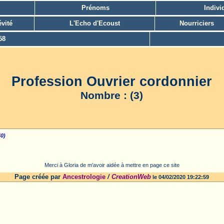
Prénoms
Indivi
vité
L'Echo d'Ecoust
Nourriciers
58
Profession Ouvrier cordonnier
Nombre : (3)
40)
Merci à Gloria de m'avoir aidée à mettre en page ce site
Page créée par
Ancestrologie
/
CreationWeb
le 04/02/2020 19:22:59