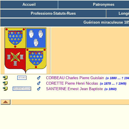
Accueil
Patronymes
Professions-Statuts-Rues
Longé
Guérison miraculeuse 18
CORBEAU Charles Pierre Guislain
(o 1880 … † 19
CORETTE Pierre Henri Nicolas
(o 1878 … † 1949)
SANTERNE Ernest Jean Baptiste
(o 1860)