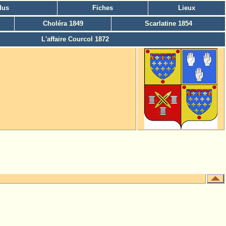
dus
Fiches
Lieux
Choléra 1849
Scarlatine 1854
L'affaire Courcol 1872