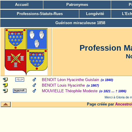
Accueil
Patronymes
P
Professions-Statuts-Rues
Longévité
L'Ech
Guérison miraculeuse 1858
Profession M
No
BENOIT Léon Hyacinthe Guislain
(o 1840)
BENOIT Louis Hyacinthe
(o 1867)
MOUVIELLE Théophile Modeste
(o 1821 … † 1886)
Merci à Gloria de m
Page créée par
Ancestro