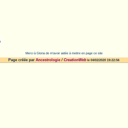
)
Merci à Gloria de m'avoir aidée à mettre en page ce site
Page créée par
Ancestrologie
/
CreationWeb
le 04/02/2020 19:22:56