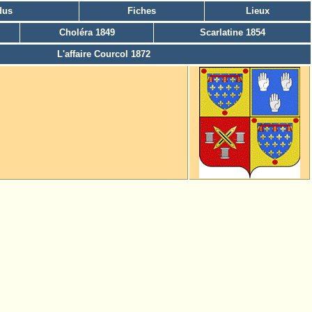
dus
Fiches
Lieux
Choléra 1849
Scarlatine 1854
L'affaire Courcol 1872