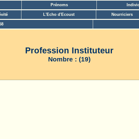
Prénoms
Indivi
vité
L'Echo d'Ecoust
Nourriciers
58
Profession Instituteur
Nombre : (19)