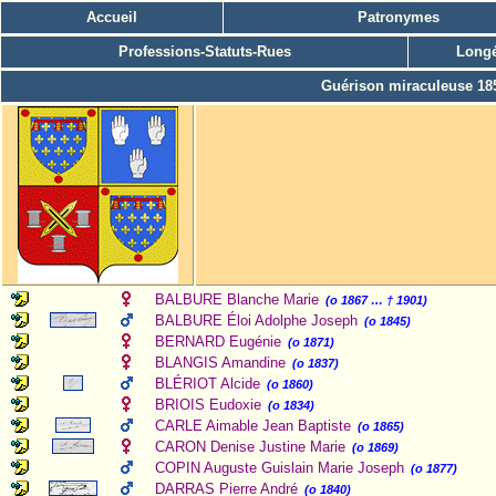
Accueil
Patronymes
Professions-Statuts-Rues
Longé
Guérison miraculeuse 18
BALBURE Blanche Marie
(o 1867 … † 1901)
BALBURE Éloi Adolphe Joseph
(o 1845)
BERNARD Eugénie
(o 1871)
BLANGIS Amandine
(o 1837)
BLÉRIOT Alcide
(o 1860)
BRIOIS Eudoxie
(o 1834)
CARLE Aimable Jean Baptiste
(o 1865)
CARON Denise Justine Marie
(o 1869)
COPIN Auguste Guislain Marie Joseph
(o 1877)
DARRAS Pierre André
(o 1840)