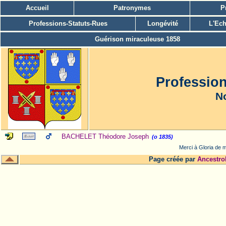
Accueil
Patronymes
P
Professions-Statuts-Rues
Longévité
L'Ech
Guérison miraculeuse 1858
Professio
No
BACHELET Théodore Joseph
(o 1835)
Merci à Gloria de m
Page créée par
Ancestro