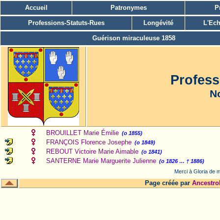
Accueil
Patronymes
P
Professions-Statuts-Rues
Longévité
L'Ech
Guérison miraculeuse 1858
Profess
No
BROUILLET Marie Émilie
(o 1855)
FRANÇOIS Florence Josephe
(o 1849)
REBOUT Victoire Marie Aimable
(o 1841)
SANTERNE Marie Marguerite Julienne
(o 1826 … † 1886)
Merci à Gloria de m
Page créée par
Ancestro