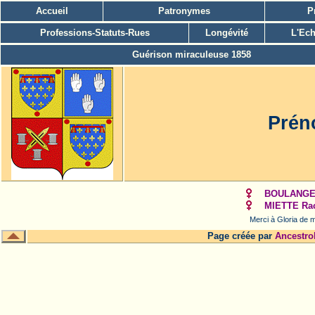
Accueil
Patronymes
P
Professions-Statuts-Rues
Longévité
L'Ech
Guérison miraculeuse 1858
Prén
BOULANGER
MIETTE Rac
Merci à Gloria de m
Page créée par
Ancestro