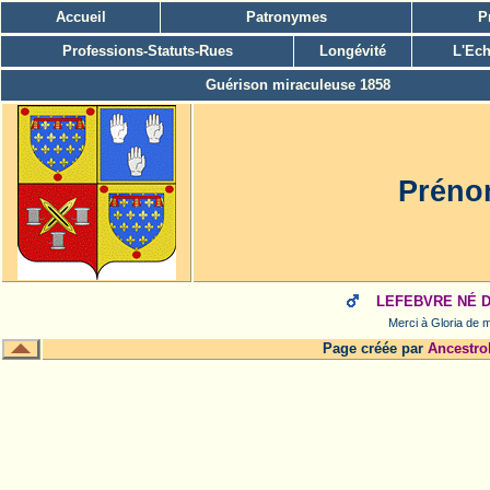
Accueil
Patronymes
P
Professions-Statuts-Rues
Longévité
L'Ech
Guérison miraculeuse 1858
Préno
LEFEBVRE NÉ DU
Merci à Gloria de m
Page créée par
Ancestro