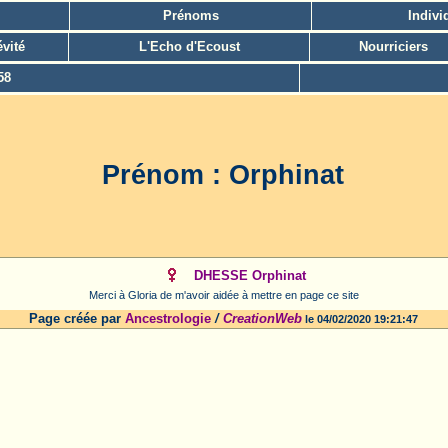
Prénoms
Indivi
vité
L'Echo d'Ecoust
Nourriciers
58
Prénom : Orphinat
DHESSE Orphinat
Merci à Gloria de m'avoir aidée à mettre en page ce site
Page créée par
Ancestrologie
/
CreationWeb
le 04/02/2020 19:21:47