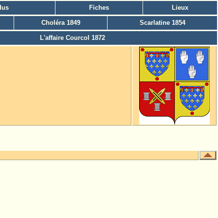
dus
Fiches
Lieux
Choléra 1849
Scarlatine 1854
L'affaire Courcol 1872