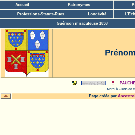
Accueil
Patronymes
P
Professions-Statuts-Rues
Longévité
L'Ech
Guérison miraculeuse 1858
Prénom
PAUCHE
Merci à Gloria de m
Page créée par
Ancestro