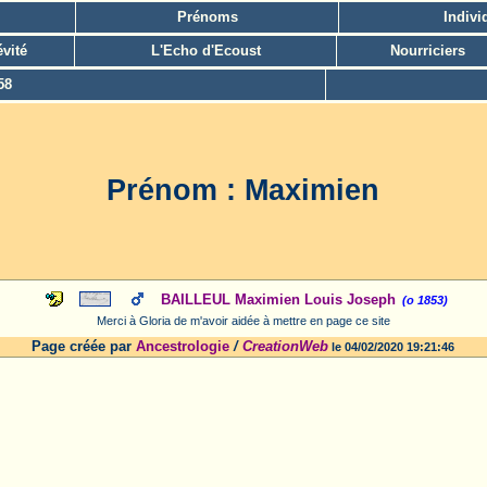
Prénoms
Indivi
vité
L'Echo d'Ecoust
Nourriciers
58
Prénom : Maximien
BAILLEUL Maximien Louis Joseph
(o 1853)
Merci à Gloria de m'avoir aidée à mettre en page ce site
Page créée par
Ancestrologie
/
CreationWeb
le 04/02/2020 19:21:46