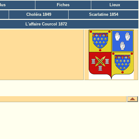
dus
Fiches
Lieux
Choléra 1849
Scarlatine 1854
L'affaire Courcol 1872