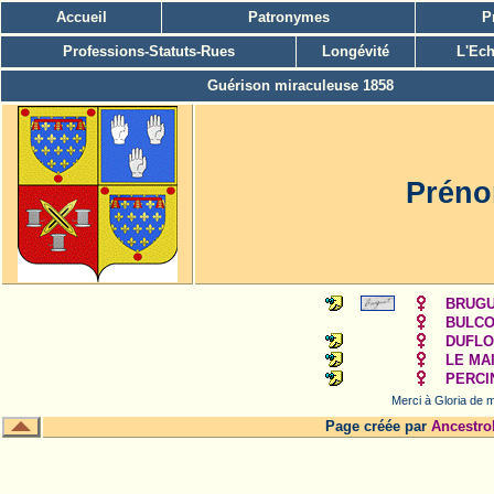
Accueil
Patronymes
P
Professions-Statuts-Rues
Longévité
L'Ech
Guérison miraculeuse 1858
Préno
BRUGUE
BULCOU
DUFLOS
LE MAI
PERCIN
Merci à Gloria de m
Page créée par
Ancestro