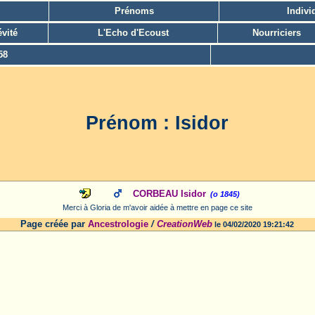
Prénoms
Indivi
vité
L'Echo d'Ecoust
Nourriciers
58
Prénom : Isidor
CORBEAU Isidor
(o 1845)
Merci à Gloria de m'avoir aidée à mettre en page ce site
Page créée par
Ancestrologie
/
CreationWeb
le 04/02/2020 19:21:42