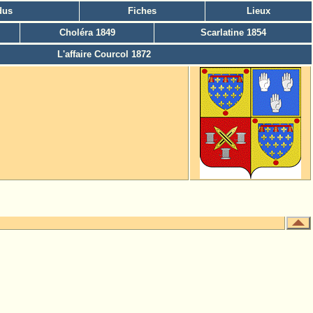
dus
Fiches
Lieux
Choléra 1849
Scarlatine 1854
L'affaire Courcol 1872