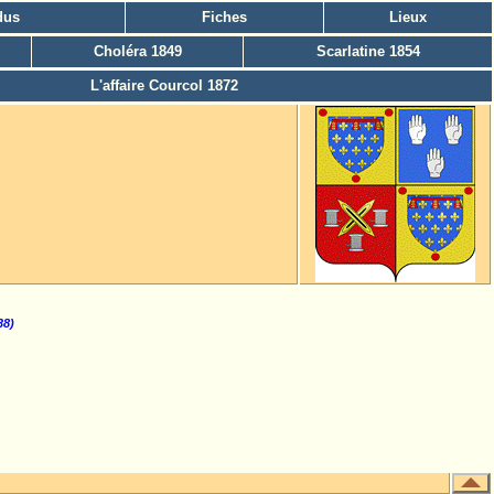
dus
Fiches
Lieux
Choléra 1849
Scarlatine 1854
L'affaire Courcol 1872
38)