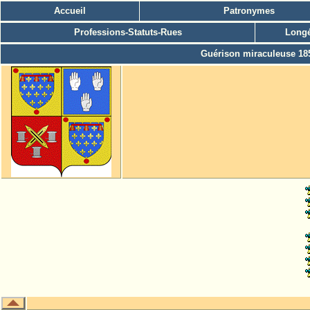
Accueil
Patronymes
Professions-Statuts-Rues
Longé
Guérison miraculeuse 18