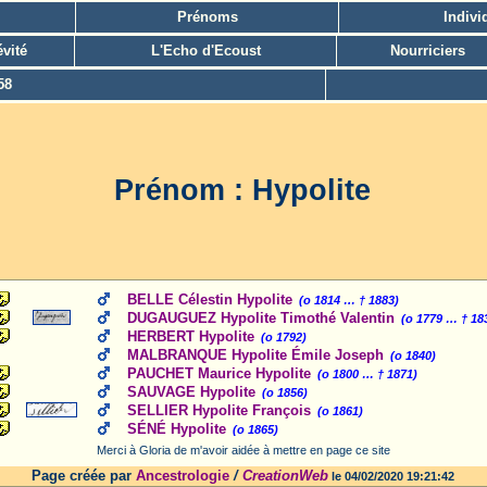
Prénoms
Indivi
vité
L'Echo d'Ecoust
Nourriciers
58
Prénom : Hypolite
BELLE Célestin Hypolite
(o 1814 … † 1883)
DUGAUGUEZ Hypolite Timothé Valentin
(o 1779 … † 18
HERBERT Hypolite
(o 1792)
MALBRANQUE Hypolite Émile Joseph
(o 1840)
PAUCHET Maurice Hypolite
(o 1800 … † 1871)
SAUVAGE Hypolite
(o 1856)
SELLIER Hypolite François
(o 1861)
SÉNÉ Hypolite
(o 1865)
Merci à Gloria de m'avoir aidée à mettre en page ce site
Page créée par
Ancestrologie
/
CreationWeb
le 04/02/2020 19:21:42