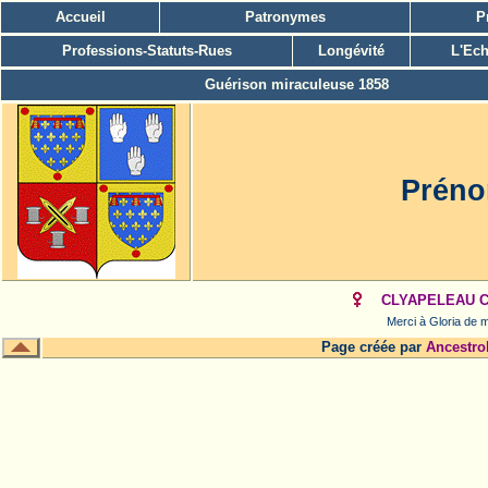
Accueil
Patronymes
P
Professions-Statuts-Rues
Longévité
L'Ech
Guérison miraculeuse 1858
Préno
CLYAPELEAU Cl
Merci à Gloria de m
Page créée par
Ancestro