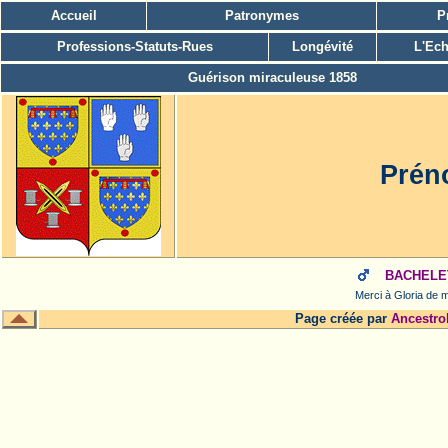
Accueil
Patronymes
P
Professions-Statuts-Rues
Longévité
L'Ech
Guérison miraculeuse 1858
Prén
BACHELET
Merci à Gloria de m
Page créée par
Ancestro