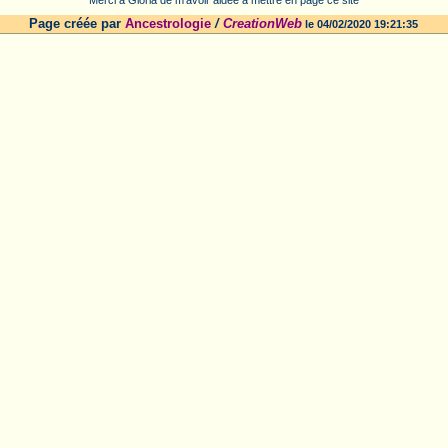
Page créée par
Ancestrologie
/
CreationWeb
le 04/02/2020 19:21:35