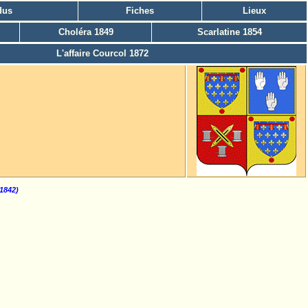
dus
Fiches
Lieux
Choléra 1849
Scarlatine 1854
L'affaire Courcol 1872
 1842)