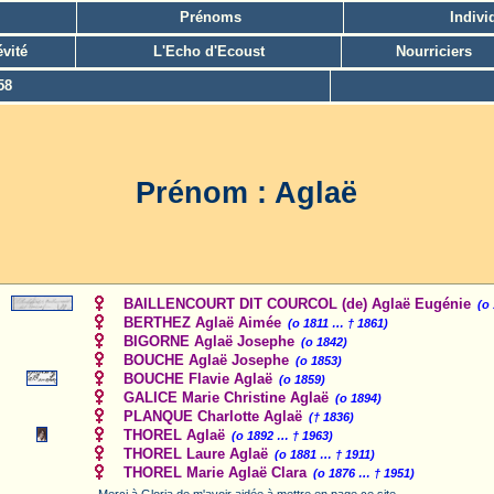
Prénoms
Indivi
vité
L'Echo d'Ecoust
Nourriciers
58
Prénom : Aglaë
BAILLENCOURT DIT COURCOL (de) Aglaë Eugénie
(o
BERTHEZ Aglaë Aimée
(o 1811 … † 1861)
BIGORNE Aglaë Josephe
(o 1842)
BOUCHE Aglaë Josephe
(o 1853)
BOUCHE Flavie Aglaë
(o 1859)
GALICE Marie Christine Aglaë
(o 1894)
PLANQUE Charlotte Aglaë
(† 1836)
THOREL Aglaë
(o 1892 … † 1963)
THOREL Laure Aglaë
(o 1881 … † 1911)
THOREL Marie Aglaë Clara
(o 1876 … † 1951)
Merci à Gloria de m'avoir aidée à mettre en page ce site