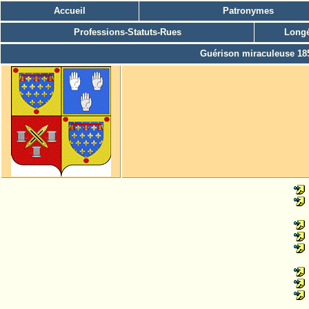
Accueil
Patronymes
Professions-Statuts-Rues
Longé
Guérison miraculeuse 18