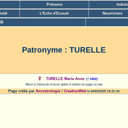
Prénoms
Indivi
vité
L'Echo d'Ecoust
Nourriciers
58
Patronyme : TURELLE
TURELLE Marie Anne
(† 1802)
Merci à Gloria de m'avoir aidée à mettre en page ce site
Page créée par
Ancestrologie
/
CreationWeb
le 04/02/2020 19:21:34