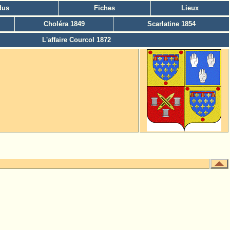
dus
Fiches
Lieux
Choléra 1849
Scarlatine 1854
L'affaire Courcol 1872