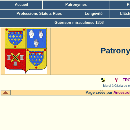
Accueil
Patronymes
P
Professions-Statuts-Rues
Longévité
L'Ech
Guérison miraculeuse 1858
Patron
TRO
Merci à Gloria de m
Page créée par
Ancestro