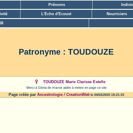
Prénoms
Indivi
vité
L'Echo d'Ecoust
Nourriciers
58
Patronyme : TOUDOUZE
TOUDOUZE Marie Clarisse Estelle
Merci à Gloria de m'avoir aidée à mettre en page ce site
Page créée par
Ancestrologie
/
CreationWeb
le 04/02/2020 19:21:33