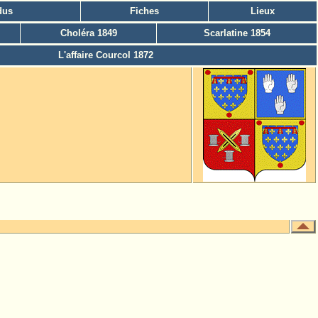
dus
Fiches
Lieux
Choléra 1849
Scarlatine 1854
L'affaire Courcol 1872