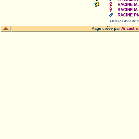
RACINE Mar
RACINE Mar
RACINE Pie
Merci à Gloria de m
Page créée par
Ancestro