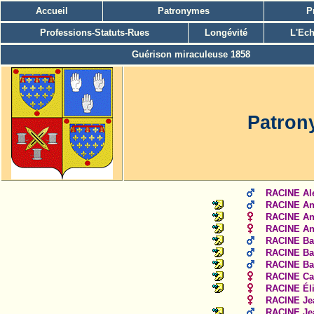
Accueil
Patronymes
P
Professions-Statuts-Rues
Longévité
L'Ech
Guérison miraculeuse 1858
Patron
RACINE Al
RACINE An
RACINE An
RACINE An
RACINE Ba
RACINE Bal
RACINE Ba
RACINE Ca
RACINE Éli
RACINE Je
RACINE Je