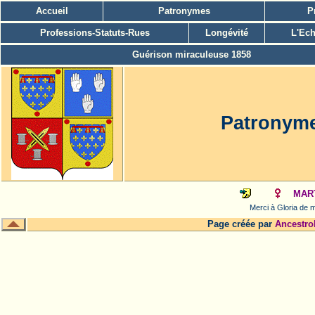
Accueil
Patronymes
P
Professions-Statuts-Rues
Longévité
L'Ech
Guérison miraculeuse 1858
Patronym
MART
Merci à Gloria de m
Page créée par
Ancestro