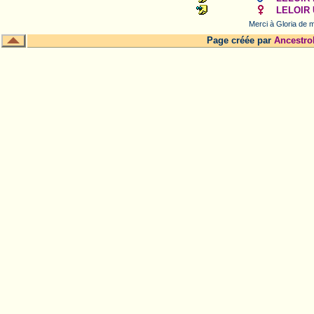
LELOIR 
Merci à Gloria de m
Page créée par
Ancestro