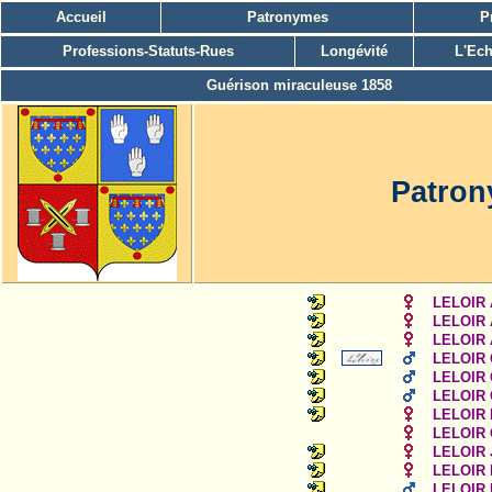
Accueil
Patronymes
P
Professions-Statuts-Rues
Longévité
L'Ech
Guérison miraculeuse 1858
Patron
LELOIR 
LELOIR 
LELOIR 
LELOIR 
LELOIR 
LELOIR 
LELOIR F
LELOIR G
LELOIR 
LELOIR 
LELOIR 