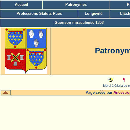
Accueil
Patronymes
P
Professions-Statuts-Rues
Longévité
L'Ech
Guérison miraculeuse 1858
Patrony
Merci à Gloria de m
Page créée par
Ancestro