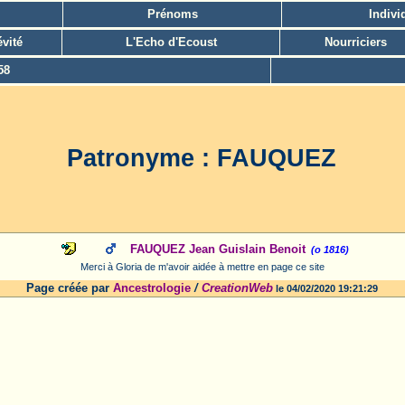
Prénoms
Indivi
vité
L'Echo d'Ecoust
Nourriciers
58
Patronyme : FAUQUEZ
FAUQUEZ Jean Guislain Benoit
(o 1816)
Merci à Gloria de m'avoir aidée à mettre en page ce site
Page créée par
Ancestrologie
/
CreationWeb
le 04/02/2020 19:21:29