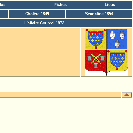
dus
Fiches
Lieux
Choléra 1849
Scarlatine 1854
L'affaire Courcol 1872