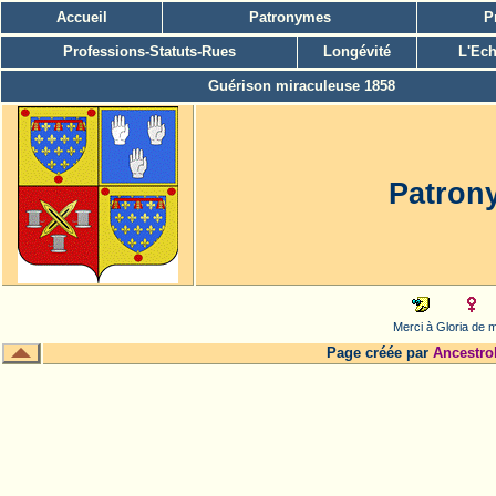
Accueil
Patronymes
P
Professions-Statuts-Rues
Longévité
L'Ech
Guérison miraculeuse 1858
Patron
Merci à Gloria de m
Page créée par
Ancestro