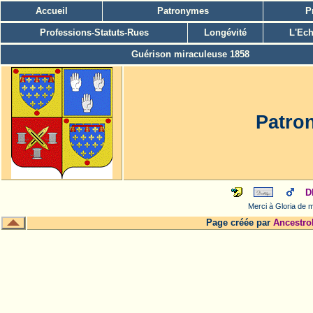
Accueil
Patronymes
P
Professions-Statuts-Rues
Longévité
L'Ech
Guérison miraculeuse 1858
Patro
D
Merci à Gloria de m
Page créée par
Ancestro