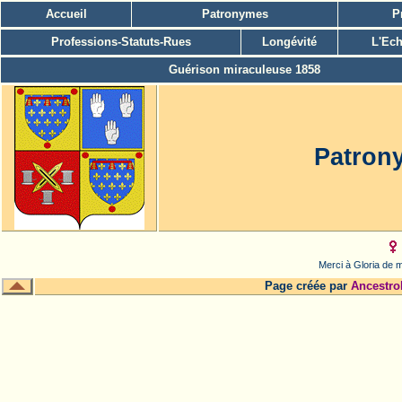
Accueil
Patronymes
P
Professions-Statuts-Rues
Longévité
L'Ech
Guérison miraculeuse 1858
Patron
Merci à Gloria de m
Page créée par
Ancestro