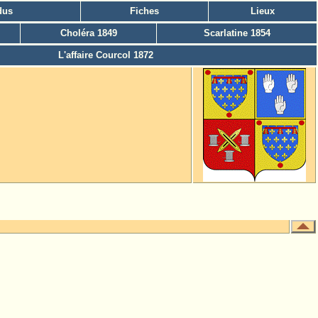
dus
Fiches
Lieux
Choléra 1849
Scarlatine 1854
L'affaire Courcol 1872