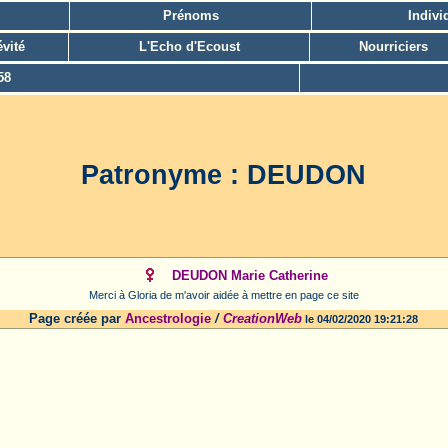
Prénoms
Indivi
vité
L'Echo d'Ecoust
Nourriciers
58
Patronyme : DEUDON
DEUDON Marie Catherine
Merci à Gloria de m'avoir aidée à mettre en page ce site
Page créée par
Ancestrologie
/
CreationWeb
le 04/02/2020 19:21:28