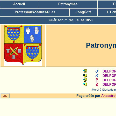
Accueil
Patronymes
P
Professions-Statuts-Rues
Longévité
L'Ech
Guérison miraculeuse 1858
Patrony
DELPORT
DELPORT
DELPOR
DELPOR
Merci à Gloria de m
Page créée par
Ancestro