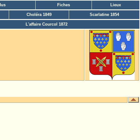
dus
Fiches
Lieux
Choléra 1849
Scarlatine 1854
L'affaire Courcol 1872