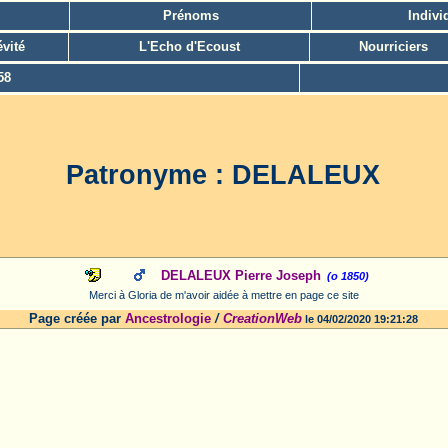
Prénoms
Indivi
vité
L'Echo d'Ecoust
Nourriciers
58
Patronyme : DELALEUX
DELALEUX Pierre Joseph
(o 1850)
Merci à Gloria de m'avoir aidée à mettre en page ce site
Page créée par
Ancestrologie
/
CreationWeb
le 04/02/2020 19:21:28