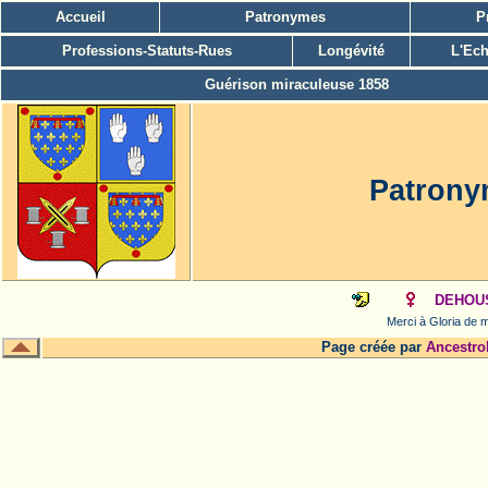
Accueil
Patronymes
P
Professions-Statuts-Rues
Longévité
L'Ech
Guérison miraculeuse 1858
Patron
DEHOUS
Merci à Gloria de m
Page créée par
Ancestro