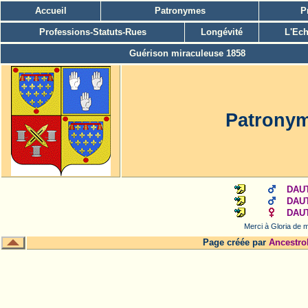
Accueil
Patronymes
P
Professions-Statuts-Rues
Longévité
L'Ech
Guérison miraculeuse 1858
Patrony
DAU
DAUT
DAUT
Merci à Gloria de m
Page créée par
Ancestro