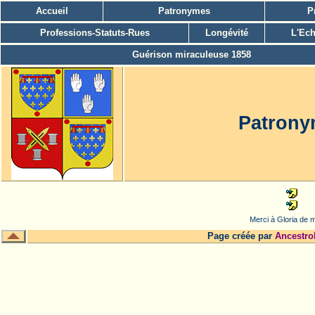
Accueil
Patronymes
P
Professions-Statuts-Rues
Longévité
L'Ech
Guérison miraculeuse 1858
Patron
Merci à Gloria de m
Page créée par
Ancestro