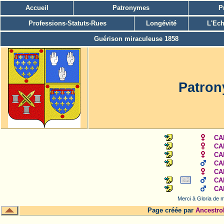
Accueil
Patronymes
P
Professions-Statuts-Rues
Longévité
L'Ech
Guérison miraculeuse 1858
Patro
CA
CA
CA
CA
CA
CA
CA
Merci à Gloria de m
Page créée par
Ancestro