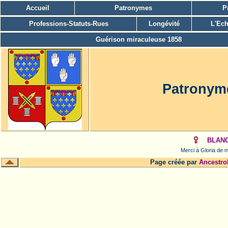
Accueil
Patronymes
P
Professions-Statuts-Rues
Longévité
L'Ech
Guérison miraculeuse 1858
Patrony
BLANC
Merci à Gloria de m
Page créée par
Ancestro