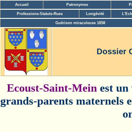
Accueil
Patronymes
P
Professions-Statuts-Rues
Longévité
L'Ech
Guérison miraculeuse 1858
Dossier 
Ecoust-Saint-Mein
est un 
grands-parents maternels e
o